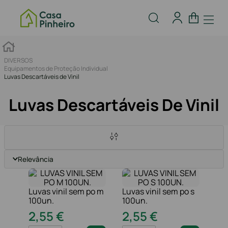
DIVERSOS
Equipamentos de Proteção Individual
Luvas Descartáveis de Vinil
Luvas Descartáveis De Vinil
Relevância
Luvas vinil sem po m
Luvas vinil sem po s
100un.
100un.
2
,
55
€
2
,
55
€