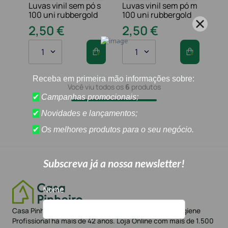
Luvas vinil sem pó s
Luvas vinil sem pó m
100 uni rubbergold
100 uni rubbergold
2
,
50
€
2
,
50
€
1
1
Você viu todos os
6
produtos
Casa Pinheiro referência em Portugal no sector da Higiene
Profissional há mais de 42 anos. Loja Online com mais de 1.500