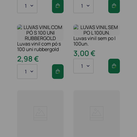
1
1
Luvas vinil sem po l
Luvas vinil com pó s
100un.
100 uni rubbergold
3
,
00
€
2
,
98
€
1
1