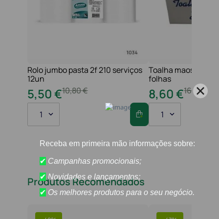
Rolo jumbo pasta 2f 210 serviços
Toalha maos 2f 21x
12un
folhas
10
,
80
€
16
,
20
€
5
,
50
€
8
,
60
€
1
1
Produtos Recomendados