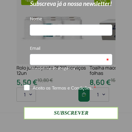
-
49%
-
47%
Rolo jumbo pasta 2f 210 serviços
Toalha maos 2f 21x
12un
folhas
10
,
80
€
16
,
20
€
5
,
50
€
8
,
60
€
1
1