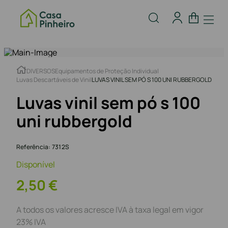
DIVERSOS
Equipamentos de Proteção Individual
Luvas Descartáveis de Vinil
LUVAS VINIL SEM PÓ S 100 UNI RUBBERGOLD
Luvas vinil sem pó s 100
uni rubbergold
Referência
:
7312S
Disponível
2
,
50
€
A todos os valores acresce IVA à taxa legal em vigor
23% IVA