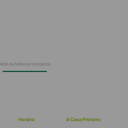
Você viu todos os
1
produtos
Horário
A Casa Pinheiro