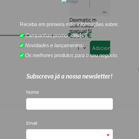
Dexmatic m
dosificador
manual 5l
6
,
36
€
1
Adicionar