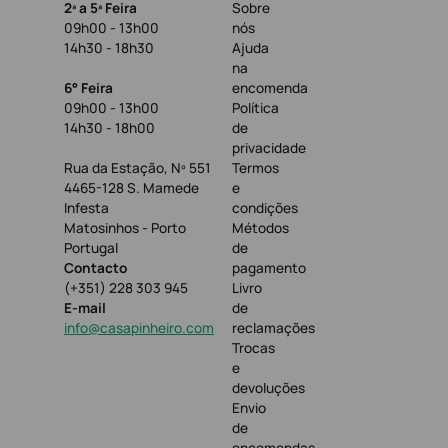
2ª a 5ª Feira
Sobre
09h00 - 13h00
nós
14h30 - 18h30
Ajuda
na
6° Feira
encomenda
09h00 - 13h00
Política
14h30 - 18h00
de
privacidade
Rua da Estação, Nº 551
Termos
4465-128 S. Mamede
e
Infesta
condições
Matosinhos - Porto
Métodos
Portugal
de
Contacto
pagamento
(+351) 228 303 945
Livro
E-mail
de
info@casapinheiro.com
reclamações
Trocas
e
devoluções
Envio
de
encomendas