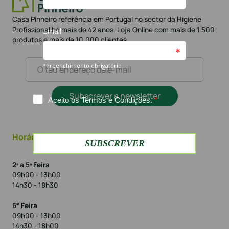
Casa Pinheiro referência em Portugal no sector da Higiene
Profissional há mais de 42 anos. Loja Online com mais de 1.500
produtos e mais de 10.000 clientes
Subscrever a newsletter
Horário
2ª a 5ª Feira
09h00 - 13h00
14h30 - 18h30
6° Feira
09h00 - 13h00
14h30 - 18h00