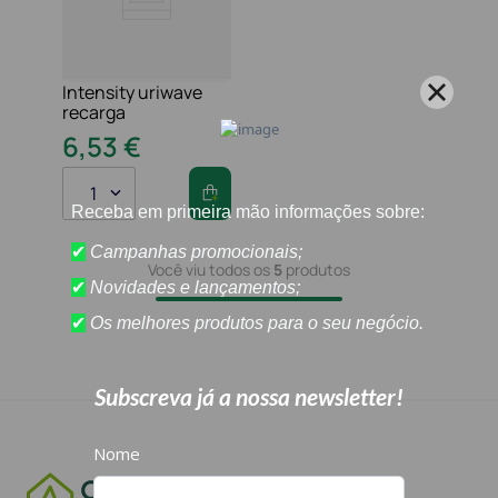
Intensity uriwave
recarga
6
,
53
€
1
Você viu todos os
5
produtos