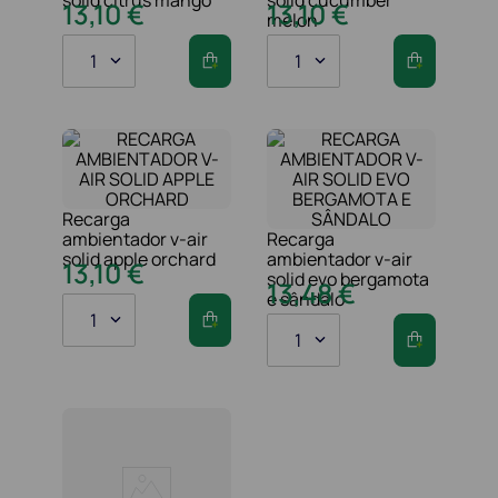
13
,
10
€
13
,
10
€
melon
1
1
Recarga
ambientador v-air
Recarga
solid apple orchard
ambientador v-air
13
,
10
€
solid evo bergamota
13
,
48
€
e sândalo
1
1