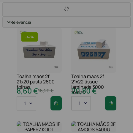
Relevância
-
47%
Toalha maos 2f
Toalha maos 2f
21x20 pasta 2600
21x22 tissue
folhas
laminada 3000
8
,
60
€
20
,
80
€
16
,
20
€
folhas
1
1