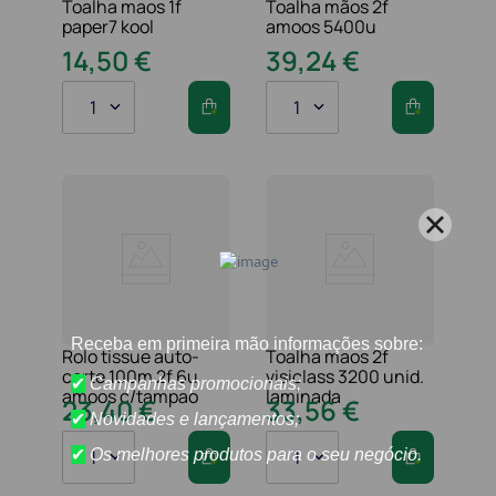
Toalha maos 1f
Toalha mãos 2f
paper7 kool
amoos 5400u
14
,
50
€
39
,
24
€
1
1
Rolo tissue auto-
Toalha maos 2f
corte 100m 2f 6u
visiclass 3200 unid.
amoos c/tampao
laminada
23
,
40
€
33
,
56
€
1
1