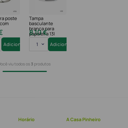
ra poste
Tampa
r com
basculante
branca para
€
8
,
10
€
papeleira 13l
Adicionar
1
Adicionar
Você viu todos os
3
produtos
Horário
A Casa Pinheiro