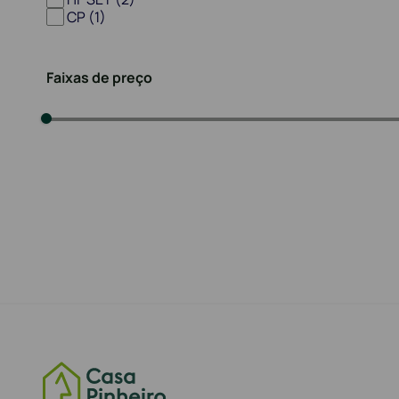
CP
(
1
)
Faixas de preço