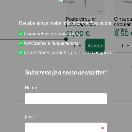
Poste circular
Cinta pa
para papeleira
circula
fivelas
51
,
00
€
8
,
50
1
Adicionar
1