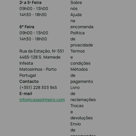
2ª a 5ª Feira
Sobre
09h00 - 13h00
nós
14h30 - 18h30
Ajuda
na
6° Feira
encomenda
09h00 - 13h00
Política
14h30 - 18h00
de
privacidade
Rua da Estação, Nº 551
Termos
4465-128 S. Mamede
e
Infesta
condições
Matosinhos - Porto
Métodos
Portugal
de
Contacto
pagamento
(+351) 228 303 945
Livro
E-mail
de
info@casapinheiro.com
reclamações
Trocas
e
devoluções
Envio
de
encomendas