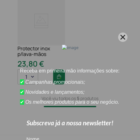
Protector inox
p/lava-mãos
23
,
80
€
1
Você viu todos os
5
produtos