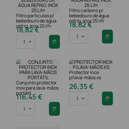
Filtro carbono p/
Filtro particulas p/
bebedouro de água
bebedouro de água
refrig. inox 25 l/h
18
,
82
€
refrig. inox 25 l/h
18
,
82
€
1
1
Protector inox
p/lava-mãos xs
Conjunto protector
26
,
35
€
inox para lava-mãos
portátil
116
,
45
€
1
1