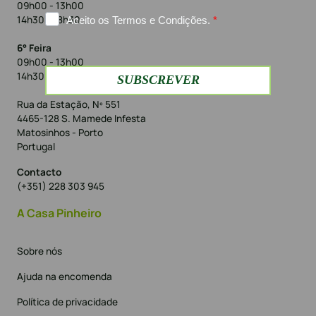
09h00 - 13h00
14h30 - 18h30
6° Feira
09h00 - 13h00
14h30 - 18h00
Rua da Estação, Nº 551
4465-128 S. Mamede Infesta
Matosinhos - Porto
Portugal
Contacto
(+351) 228 303 945
A Casa Pinheiro
Sobre nós
Ajuda na encomenda
Política de privacidade