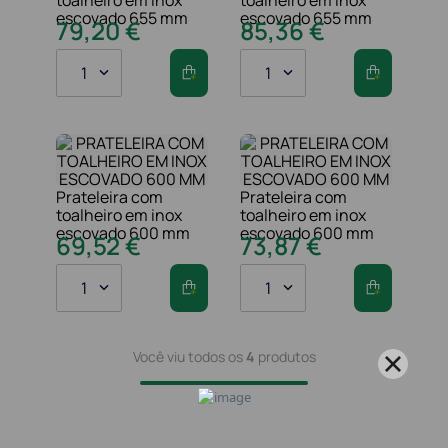
escovado 655 mm
escovado 655 mm
79
,
20
€
85
,
36
€
1
1
Prateleira com
Prateleira com
toalheiro em inox
toalheiro em inox
escovado 600 mm
escovado 600 mm
69
,
52
€
73
,
87
€
1
1
Você viu todos os
4
produtos