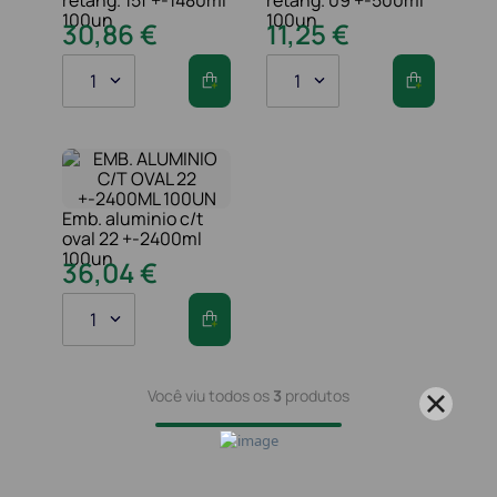
100un
100un
30
,
86
€
11
,
25
€
1
1
Emb. aluminio c/t
oval 22 +-2400ml
100un
36
,
04
€
1
Você viu todos os
3
produtos