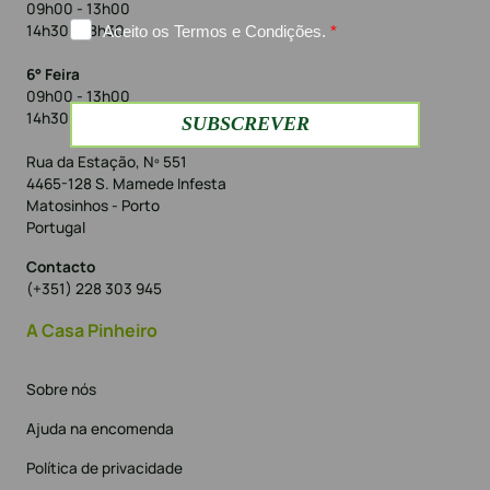
09h00 - 13h00
14h30 - 18h30
6° Feira
09h00 - 13h00
14h30 - 18h00
Rua da Estação, Nº 551
4465-128 S. Mamede Infesta
Matosinhos - Porto
Portugal
Contacto
(+351) 228 303 945
A Casa Pinheiro
Sobre nós
Ajuda na encomenda
Política de privacidade