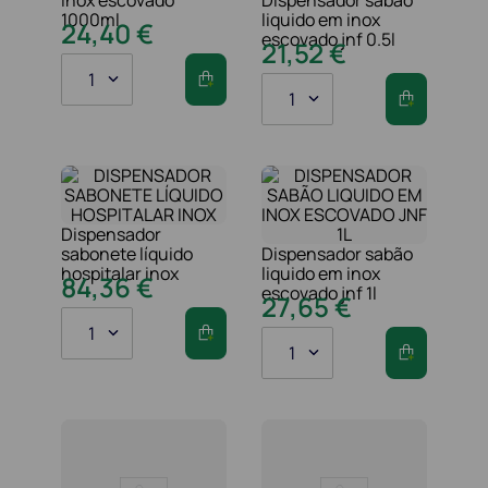
1000ml
liquido em inox
24
,
40
€
escovado jnf 0.5l
21
,
52
€
1
1
Dispensador
sabonete líquido
Dispensador sabão
hospitalar inox
liquido em inox
84
,
36
€
escovado jnf 1l
27
,
65
€
1
1