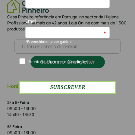
Casa Pinheiro referência em Portugal no sector da Higiene
Profissional há mais de 42 anos. Loja Online com mais de 1.500
produtos e mais de 10.000 clientes
Subscrever a newsletter
Horário
2ª a 5ª Feira
09h00 - 13h00
14h30 - 18h30
6° Feira
09h00 - 13h00