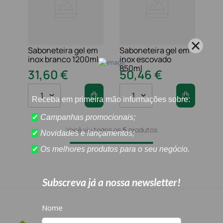
Saboneteira gel em
Saboneteira gel em
inox branco 1200ml
inox escovado
850ml
31
,
60
€
50
,
46
€
1
1
Você viu todos os
6
produtos