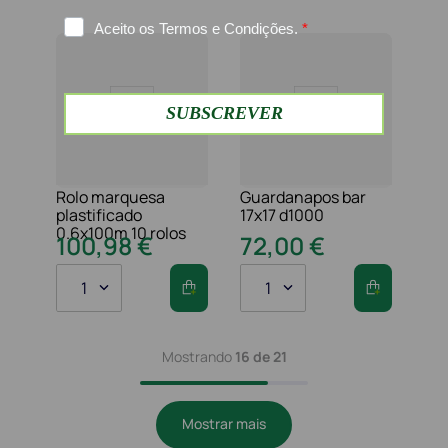
Rolo marquesa
Guardanapos bar
plastificado
17x17 d1000
0.6x100m 10 rolos
100
,
98
€
72
,
00
€
1
1
Mostrando
16 de 21
Mostrar mais