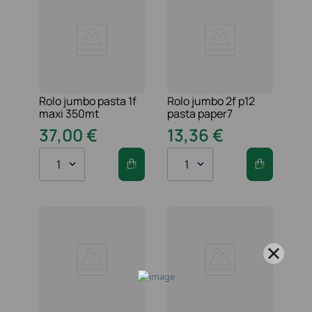
Rolo jumbo pasta 1f
Rolo jumbo 2f p12
maxi 350mt
pasta paper7
37
,
00
€
13
,
36
€
1
1