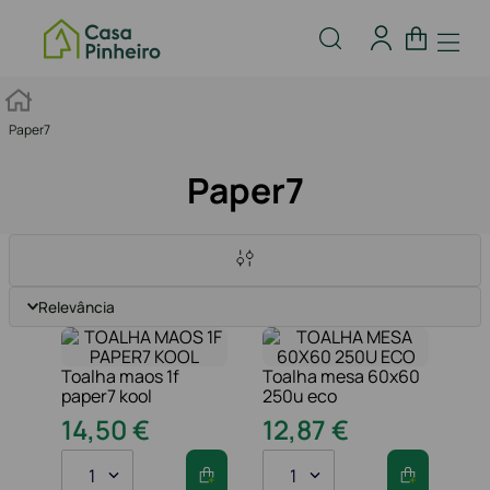
Paper7
Paper7
Relevância
Toalha maos 1f
Toalha mesa 60x60
paper7 kool
250u eco
14
,
50
€
12
,
87
€
1
1