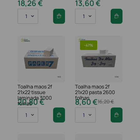
18
,
26
€
13
,
60
€
1
1
-
47%
Toalha maos 2f
Toalha maos 2f
21x22 tissue
21x20 pasta 2600
laminada 3000
folhas
20
,
80
€
8
,
60
€
16
,
20
€
folhas
1
1