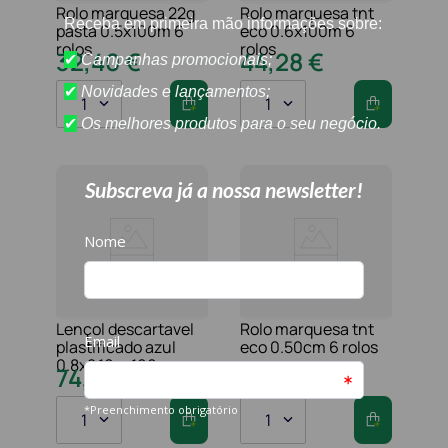
Rolo marquesa 22g
Rolo marquesa tnt
pasta 0.5x100m 6
eco 0.6x100m 6
rolos
rolos
32
,
40
€
44
,
28
€
1
1
Lençol descartavel
Rolo marquesa tnt
plastificado azul
eco 0.50cm 6 rolos
0.8x2.10m 100u
74
,
78
€
32
,
40
€
1
1