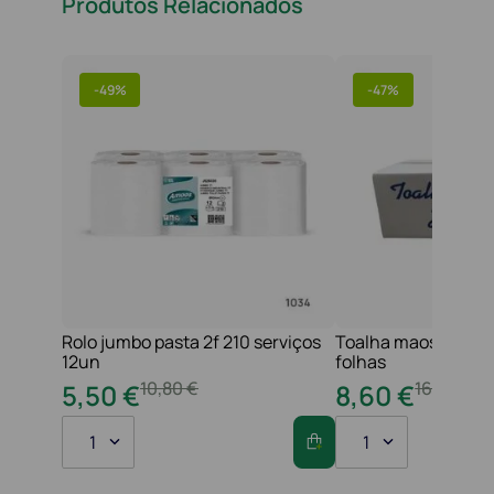
Produtos Relacionados
-
49%
-
47%
Rolo jumbo pasta 2f 210 serviços
Toalha maos 2f 21x
12un
folhas
10
,
80
€
16
,
20
€
5
,
50
€
8
,
60
€
1
1