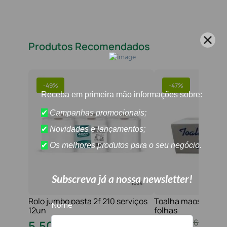
Produtos Recomendados
-
49%
-
47%
Rolo jumbo pasta 2f 210 serviços
Toalha maos 2f 21x
12un
folhas
10
,
80
€
16
,
20
€
5
,
50
€
8
,
60
€