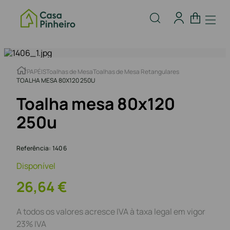
PAPÉIS
Toalhas de Mesa
Toalhas de Mesa Retangulares
TOALHA MESA 80X120 250U
Toalha mesa 80x120
250u
Referência
:
1406
Disponível
26
,
64
€
A todos os valores acresce IVA à taxa legal em vigor
23% IVA