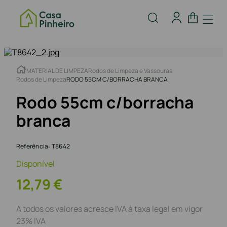
MATERIAL DE LIMPEZA
Rodos de Limpeza e Vassouras
Rodos de Limpeza
RODO 55CM C/BORRACHA BRANCA
Rodo 55cm c/borracha
branca
Referência
:
T8642
Disponível
12
,
79
€
A todos os valores acresce IVA à taxa legal em vigor
23% IVA