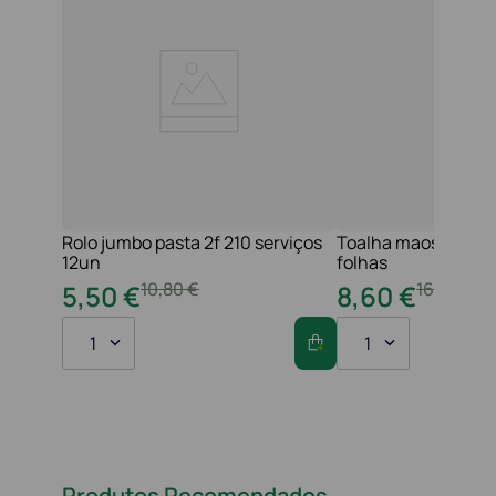
Rolo jumbo pasta 2f 210 serviços
Toalha maos 2f 21x
12un
folhas
10
,
80
€
16
,
20
€
5
,
50
€
8
,
60
€
1
1
Produtos Recomendados