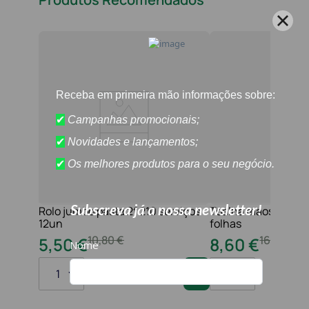
Rolo jumbo pasta 2f 210 serviços
Toalha maos 2f 21x
12un
folhas
10
,
80
€
16
,
20
€
5
,
50
€
8
,
60
€
1
1