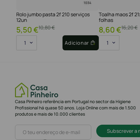
Rolo jumbo pasta 2f 210 serviços
Toalha maos 2f 2
12un
folhas
10
,
80
€
16
,
20
€
5
,
50
€
8
,
60
€
1
Adicionar
1
Casa Pinheiro referência em Portugal no sector da Higiene
Profissional há quase 50 anos. Loja Online com mais de 1.500
produtos e mais de 10.000 clientes
Subscrever a 