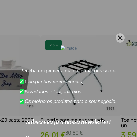
-
15%
1x20 pasta 2600
Suporte para malas cromado
Toalhe
un
30
,
60
€
26
,
01
€
3
,
59