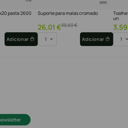
1x20 pasta 2600
Suporte para malas cromado
Toalhe
un
30
,
60
€
26
,
01
€
3
,
59
Adicionar
1
Adicionar
1
newsletter