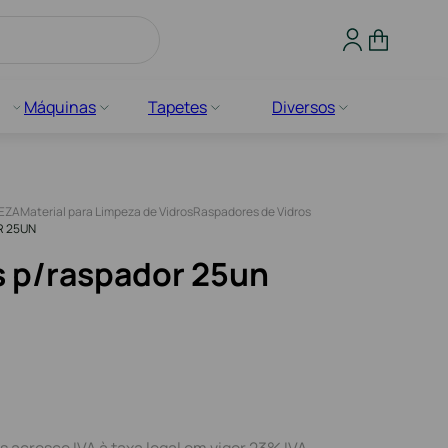
Máquinas
Tapetes
Diversos
PEZA
Material para Limpeza de Vidros
Raspadores de Vidros
R 25UN
 p/raspador 25un
s acresce IVA à taxa legal em vigor 23% IVA