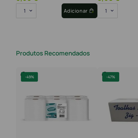
1
Adicionar
1
Produtos Recomendados
-
49%
-
47%