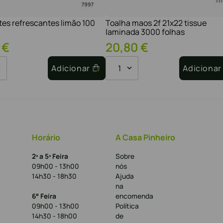
tes refrescantes limão 100
Toalha maos 2f 21x22 tissue
laminada 3000 folhas
€
20
,
80
€
Adicionar
1
Adicionar
Horário
A Casa Pinheiro
2ª a 5ª Feira
Sobre
09h00 - 13h00
nós
14h30 - 18h30
Ajuda
na
6° Feira
encomenda
09h00 - 13h00
Política
14h30 - 18h00
de