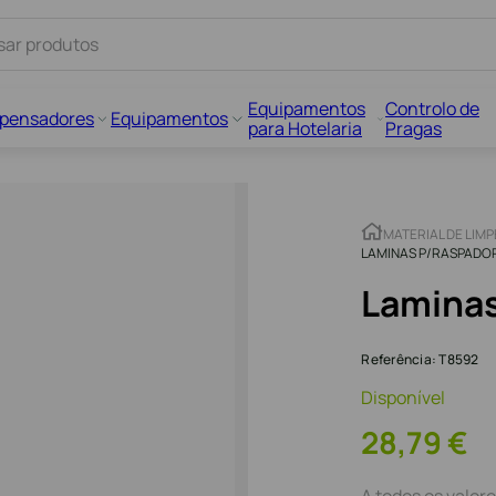
Equipamentos
Controlo de
spensadores
Equipamentos
para Hotelaria
Pragas
MATERIAL DE LIM
LAMINAS P/RASPADO
Laminas
Referência
:
T8592
Disponível
28
,
79
€
A todos os valore