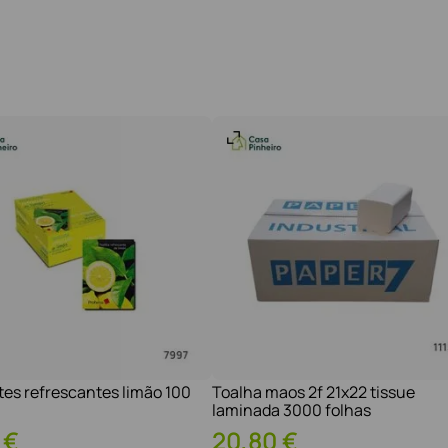
tes refrescantes limão 100
Toalha maos 2f 21x22 tissue
laminada 3000 folhas
€
20
,
80
€