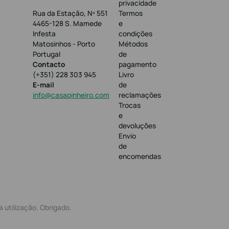
privacidade
Rua da Estação, Nº 551
Termos
4465-128 S. Mamede
e
Infesta
condições
Matosinhos - Porto
Métodos
Portugal
de
Contacto
pagamento
(+351) 228 303 945
Livro
E-mail
de
info@casapinheiro.com
reclamações
Trocas
e
devoluções
Envio
de
encomendas
 utilização. Obrigado.