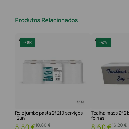
Produtos Relacionados
-
49%
-
47%
Rolo jumbo pasta 2f 210 serviços
Toalha maos 2f 2
12un
folhas
10
,
80
€
16
,
20
€
5
,
50
€
8
,
60
€