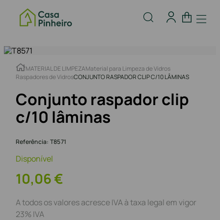
MATERIAL DE LIMPEZA
Material para Limpeza de Vidros
Raspadores de Vidros
CONJUNTO RASPADOR CLIP C/10 LÂMINAS
Conjunto raspador clip
c/10 lâminas
Referência
:
T8571
Disponível
10
,
06
€
A todos os valores acresce IVA à taxa legal em vigor
23% IVA