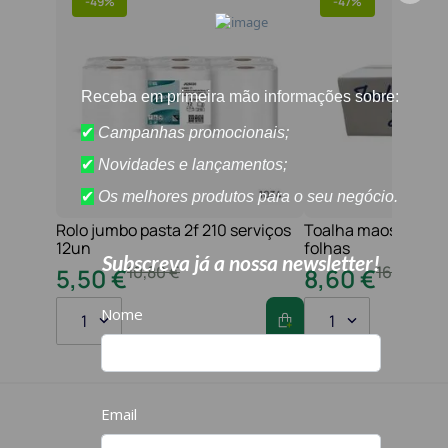
-
49%
-
47%
Rolo jumbo pasta 2f 210 serviços
Toalha maos 2f 21x
12un
folhas
10
,
80
€
16
,
20
€
5
,
50
€
8
,
60
€
1
1