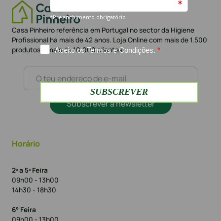
Casa Pinheiro referência em Portugal no sector da Higiene
Profissional há mais de 42 anos. Loja Online com mais de 1.500
produtos e mais de 10.000 clientes
Subscrever a newsletter
Horário
2ª a 5ª Feira
09h00 - 13h00
14h30 - 18h30
6° Feira
09h00 - 13h00