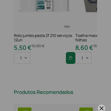
Rolo jumbo pasta 2f 210 serviços
Toalha maos 2f 21x
12un
folhas
10
,
80
€
16
,
20
€
5
,
50
€
8
,
60
€
1
1
Produtos Recomendados