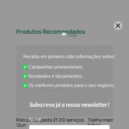
Produtos Recomendados
Rolo jumbo pasta 2f 210 serviços
Toalha maos 2f 21x
12un
folhas