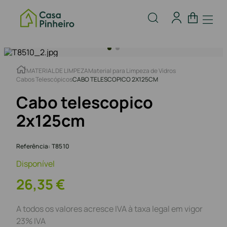
MATERIAL DE LIMPEZA
Material para Limpeza de Vidros
Cabos Telescópicos
CABO TELESCOPICO 2X125CM
Cabo telescopico
2x125cm
Referência
:
T8510
Disponível
26
,
35
€
A todos os valores acresce IVA à taxa legal em vigor
23% IVA