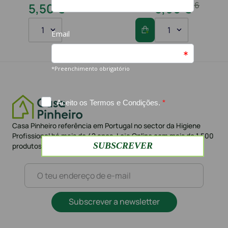
10
,
80
€
16
,
20
€
5
,
50
€
8
,
60
€
1
1
Casa Pinheiro referência em Portugal no sector da Higiene
Profissional há mais de 42 anos. Loja Online com mais de 1.500
produtos e mais de 10.000 clientes
Subscrever a newsletter