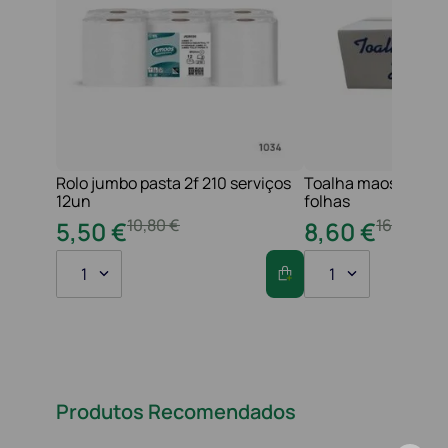
Rolo jumbo pasta 2f 210 serviços
Toalha maos 2f 21x
12un
folhas
10
,
80
€
16
,
20
€
5
,
50
€
8
,
60
€
1
1
Produtos Recomendados