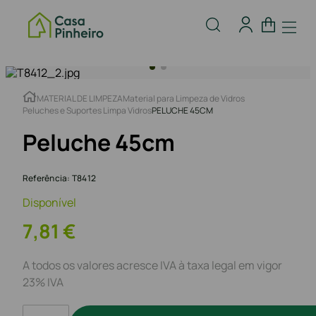
MATERIAL DE LIMPEZA
Material para Limpeza de Vidros
Peluches e Suportes Limpa Vidros
PELUCHE 45CM
Peluche 45cm
Referência
:
T8412
Disponível
7
,
81
€
A todos os valores acresce IVA à taxa legal em vigor
23% IVA