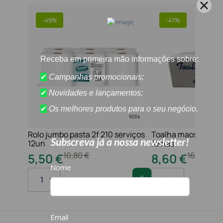
-
49%
-
47%
Rolo jumbo pasta 2f 210 serviços
Toalha maos 2f 21x
12un
folhas
10
,
80
€
16
,
20
€
5
,
50
€
8
,
60
€
1
1