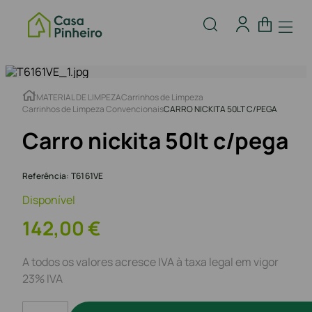
MATERIAL DE LIMPEZA
Carrinhos de Limpeza
Carrinhos de Limpeza Convencionais
CARRO NICKITA 50LT C/PEGA
Carro nickita 50lt c/pega
Referência
:
T6161VE
Disponível
142
,
00
€
A todos os valores acresce IVA à taxa legal em vigor
23% IVA