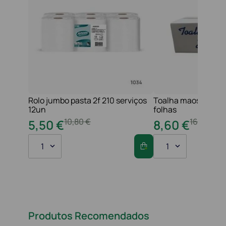
Rolo jumbo pasta 2f 210 serviços
Toalha maos 2f 21x
12un
folhas
10
,
80
€
16
,
20
€
5
,
50
€
8
,
60
€
1
1
Produtos Recomendados