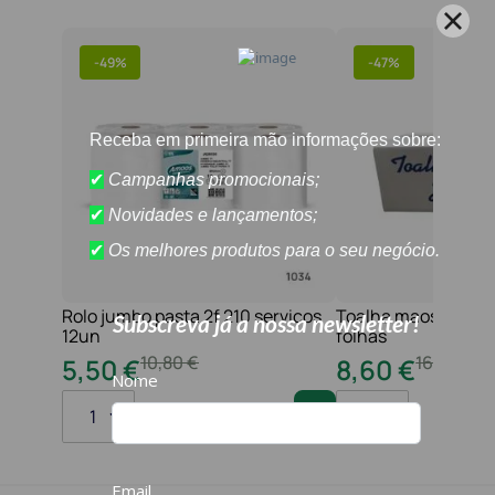
-
49%
-
47%
Rolo jumbo pasta 2f 210 serviços
Toalha maos 2f 21x
12un
folhas
10
,
80
€
16
,
20
€
5
,
50
€
8
,
60
€
1
1