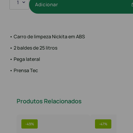
1
Adicionar
• Carro de limpeza Nickita em ABS
• 2 baldes de 25 litros
• Pega lateral
• Prensa Tec
Produtos Relacionados
-
49%
-
47%