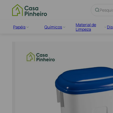
TERMOS MAIS BUSCADOS
Material de
Papéis
Químicos
Di
Limpeza
1
º
balde
2
º
inox
3
º
contentor
4
º
mopa
5
º
fraldario
6
º
papel higienico
7
º
cabo
8
º
tapete
9
º
luvas
10
º
sacos lixo