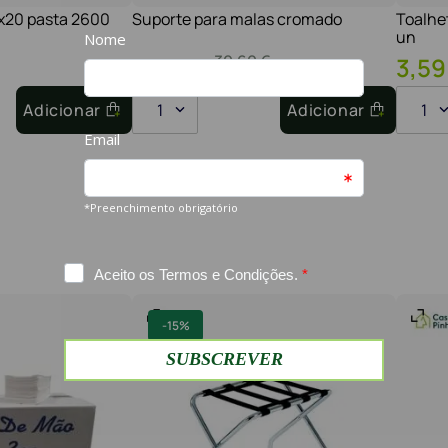
1x20 pasta 2600
Suporte para malas cromado
Toalhe
un
30
,
60
€
26
,
01
€
3
,
59
Adicionar
1
Adicionar
1
-
15%