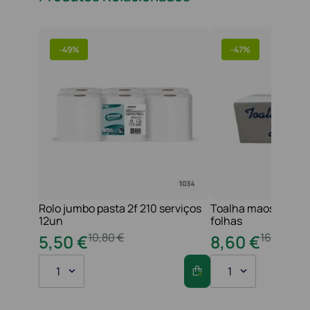
-
49%
-
47%
Rolo jumbo pasta 2f 210 serviços
Toalha maos 2f 21x
12un
folhas
10
,
80
€
16
,
20
€
5
,
50
€
8
,
60
€
1
1