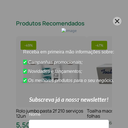
Produtos Recomendados
-
49%
-
47%
Rolo jumbo pasta 2f 210 serviços
Toalha maos 2f 21x
12un
folhas
10
,
80
€
16
,
20
€
5
,
50
€
8
,
60
€