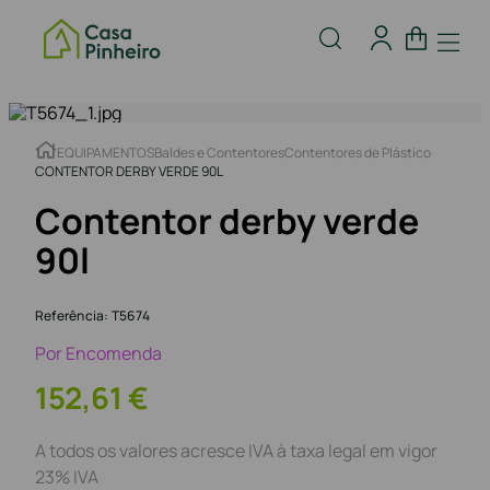
EQUIPAMENTOS
Baldes e Contentores
Contentores de Plástico
CONTENTOR DERBY VERDE 90L
Contentor derby verde
90l
Referência
:
T5674
Por Encomenda
152
,
61
€
A todos os valores acresce IVA à taxa legal em vigor
23% IVA