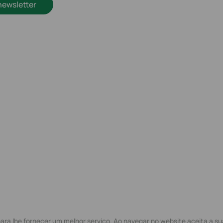
newsletter
ra lhe fornecer um melhor serviço. Ao navegar no website aceita a sua