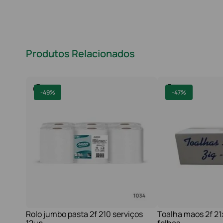
Produtos Relacionados
-
49%
-
47%
Rolo jumbo pasta 2f 210 serviços
Toalha maos 2f 2
12un
folhas