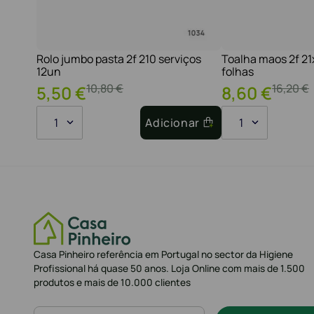
Rolo jumbo pasta 2f 210 serviços
Toalha maos 2f 2
12un
folhas
10
,
80
€
16
,
20
€
5
,
50
€
8
,
60
€
1
Adicionar
1
Casa Pinheiro referência em Portugal no sector da Higiene
Profissional há quase 50 anos. Loja Online com mais de 1.500
produtos e mais de 10.000 clientes