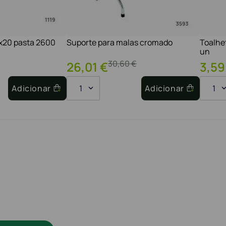
1x20 pasta 2600
Suporte para malas cromado
Toalhe
un
30
,
60
€
26
,
01
€
3
,
59
Adicionar
1
Adicionar
1