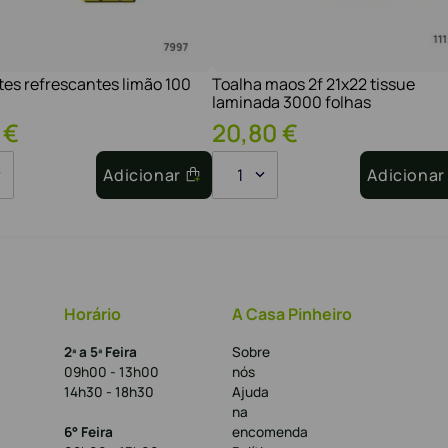
tes refrescantes limão 100
Toalha maos 2f 21x22 tissue
laminada 3000 folhas
€
20
,
80
€
Adicionar
1
Adicionar
Horário
A Casa Pinheiro
2ª a 5ª Feira
Sobre
09h00 - 13h00
nós
14h30 - 18h30
Ajuda
na
6° Feira
encomenda