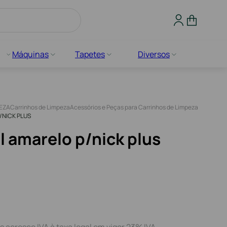
Máquinas
Tapetes
Diversos
PEZA
Carrinhos de Limpeza
Acessórios e Peças para Carrinhos de Limpeza
/NICK PLUS
l amarelo p/nick plus
s acresce IVA à taxa legal em vigor 23% IVA