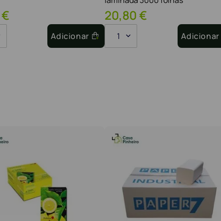
€
20
,
80
€
Adicionar
1
Adicionar