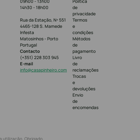
09h00 - 13h00
Política
14h30 - 18h00
de
privacidade
Rua da Estação, Nº 551
Termos
4465-128 S. Mamede
e
Infesta
condições
Matosinhos - Porto
Métodos
Portugal
de
Contacto
pagamento
(+351) 228 303 945
Livro
E-mail
de
info@casapinheiro.com
reclamações
Trocas
e
devoluções
Envio
de
encomendas
 utilização. Obrigado.