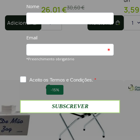
30
,
60
€
26
,
01
€
3
,
59
Adicionar
1
Adicionar
1
-
15%