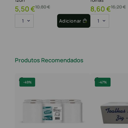
10
,
80
€
16
,
20
€
5
,
50
€
8
,
60
€
1
Adicionar
1
Produtos Recomendados
-
49%
-
47%