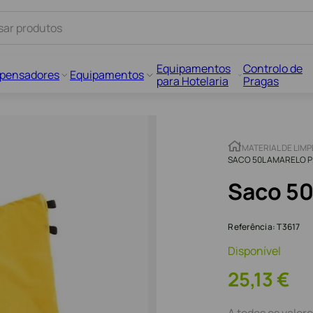
Equipamentos
Controlo de
spensadores
Equipamentos
para Hotelaria
Pragas
MATERIAL DE LIM
SACO 50L AMARELO P
Saco 50
Referência
:
T3617
Disponível
25
,
13
€
A todos os valore