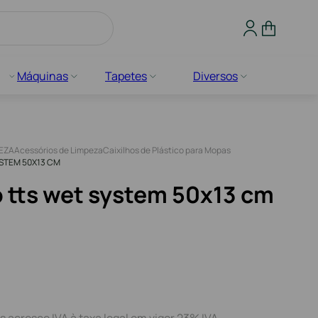
Máquinas
Tapetes
Diversos
PEZA
Acessórios de Limpeza
Caixilhos de Plástico para Mopas
YSTEM 50X13 CM
o tts wet system 50x13 cm
s acresce IVA à taxa legal em vigor 23% IVA