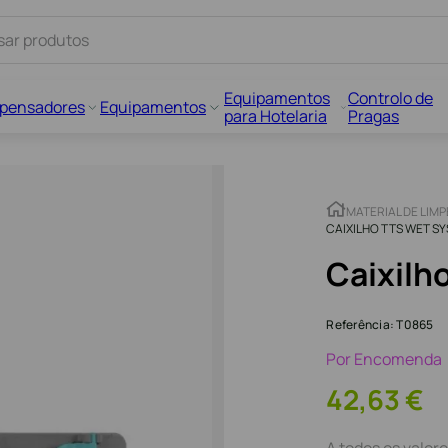
Equipamentos
Controlo de
spensadores
Equipamentos
para Hotelaria
Pragas
MATERIAL DE LIM
CAIXILHO TTS WET S
Caixilh
Referência
:
T0865
Por Encomenda
42
,
63
€
A todos os valore