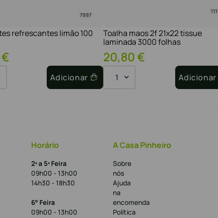
tes refrescantes limão 100
Toalha maos 2f 21x22 tissue
laminada 3000 folhas
€
20
,
80
€
Adicionar
1
Adicionar
Horário
A Casa Pinheiro
2ª a 5ª Feira
Sobre
09h00 - 13h00
nós
14h30 - 18h30
Ajuda
na
6° Feira
encomenda
09h00 - 13h00
Política