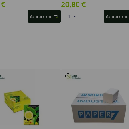
€
20
,
80
€
Adicionar
1
Adicionar