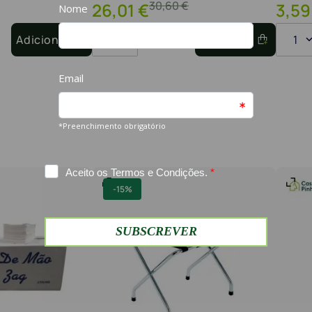
30
,
60
€
26
,
01
€
3
,
59
Adicionar
1
Adicionar
1
-
15%