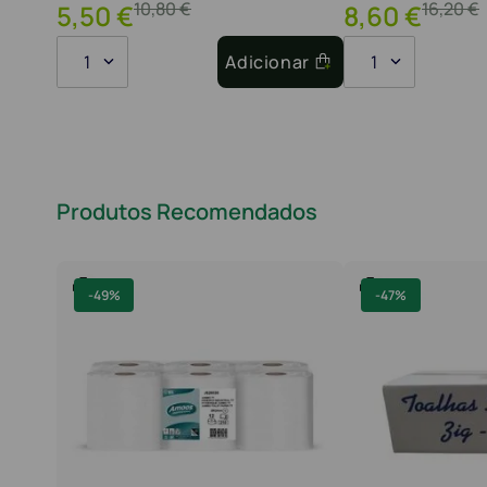
10
,
80
€
16
,
20
€
5
,
50
€
8
,
60
€
1
Adicionar
1
Produtos Recomendados
-
49%
-
47%