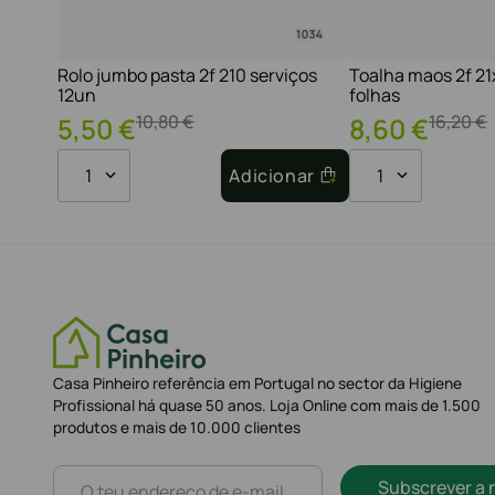
Rolo jumbo pasta 2f 210 serviços
Toalha maos 2f 2
12un
folhas
10
,
80
€
16
,
20
€
5
,
50
€
8
,
60
€
1
Adicionar
1
Casa Pinheiro referência em Portugal no sector da Higiene
Profissional há quase 50 anos. Loja Online com mais de 1.500
produtos e mais de 10.000 clientes
Subscrever a 