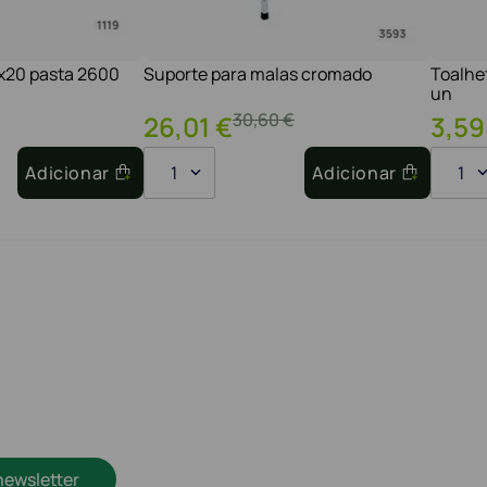
1x20 pasta 2600
Suporte para malas cromado
Toalhe
un
30
,
60
€
26
,
01
€
3
,
59
Adicionar
1
Adicionar
1
newsletter