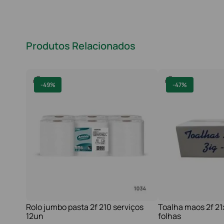
Produtos Relacionados
-
49%
-
47%
Rolo jumbo pasta 2f 210 serviços
Toalha maos 2f 2
12un
folhas