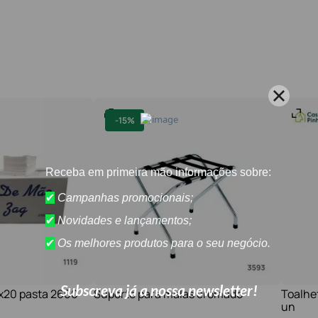
-
15%
1x20 pasta 2600
Suporte para malas cromado
Toalhe
un