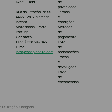
14h30 - 18h00
de
privacidade
Rua da Estação, Nº 551
Termos
4465-128 S. Mamede
e
Infesta
condições
Matosinhos - Porto
Métodos
Portugal
de
Contacto
pagamento
(+351) 228 303 945
Livro
E-mail
de
info@casapinheiro.com
reclamações
Trocas
e
devoluções
Envio
de
encomendas
 utilização. Obrigado.