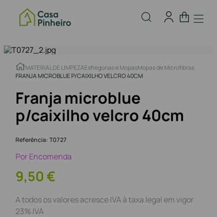
MATERIAL DE LIMPEZA
Esfregonas e Mopas
Mopas de Microfibras
FRANJA MICROBLUE P/CAIXILHO VELCRO 40CM
Franja microblue
p/caixilho velcro 40cm
Referência
:
T0727
Por Encomenda
9
,
50
€
A todos os valores acresce IVA à taxa legal em vigor
23% IVA