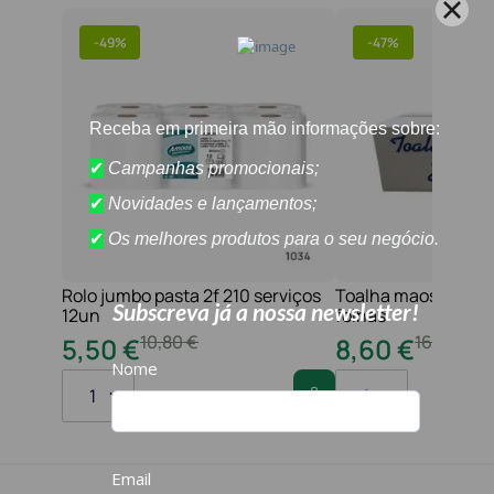
-
49%
-
47%
Rolo jumbo pasta 2f 210 serviços
Toalha maos 2f 21x
12un
folhas
10
,
80
€
16
,
20
€
5
,
50
€
8
,
60
€
1
1