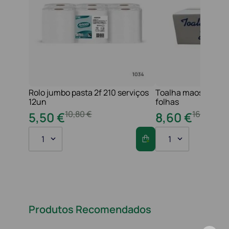
Rolo jumbo pasta 2f 210 serviços
Toalha maos 2f 21x
12un
folhas
10
,
80
€
16
,
20
€
5
,
50
€
8
,
60
€
1
1
Produtos Recomendados