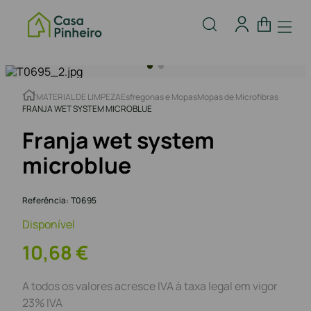
MATERIAL DE LIMPEZA
Esfregonas e Mopas
Mopas de Microfibras
FRANJA WET SYSTEM MICROBLUE
Franja wet system
microblue
Referência
:
T0695
Disponível
10
,
68
€
A todos os valores acresce IVA à taxa legal em vigor
23% IVA