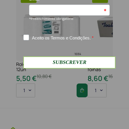
Rolo jumbo pasta 2f 210 serviços
Toalha maos 2f 21x
12un
folhas
10
,
80
€
16
,
20
€
5
,
50
€
8
,
60
€
1
1