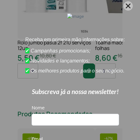
Rolo jumbo pasta 2f 210 serviços
Toalha maos 2f 21x
12un
folhas
10
,
80
€
16
,
20
€
5
,
50
€
8
,
60
€
1
1
Produtos Recomendados
-
49%
-
47%