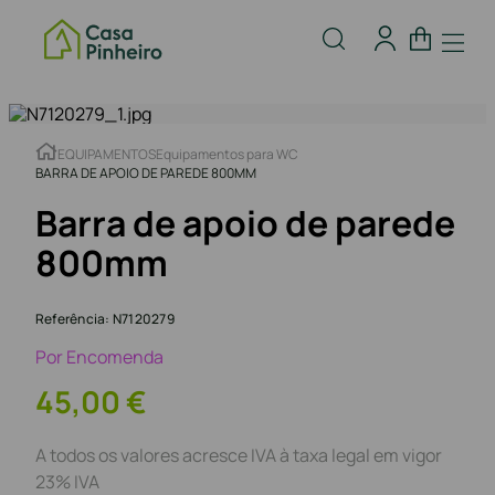
EQUIPAMENTOS
Equipamentos para WC
BARRA DE APOIO DE PAREDE 800MM
Barra de apoio de parede
800mm
Referência
:
N7120279
Por Encomenda
45
,
00
€
A todos os valores acresce IVA à taxa legal em vigor
23% IVA