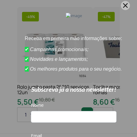
-
49%
-
47%
Rolo jumbo pasta 2f 210 serviços
Toalha maos 2f 21x
12un
folhas
10
,
80
€
16
,
20
€
5
,
50
€
8
,
60
€
1
1