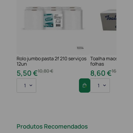
Rolo jumbo pasta 2f 210 serviços
Toalha maos 2f 21x
12un
folhas
10
,
80
€
16
,
20
€
5
,
50
€
8
,
60
€
1
1
Produtos Recomendados