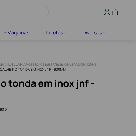
Máquinas
Tapetes
Diversos
ARA HOTELARIA
Acessórios para Casas de Banho de Hotéis
OALHEIRO TONDA EM INOX JNF - 600MM
o tonda em inox jnf -
9600