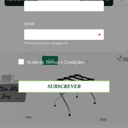
-
15%