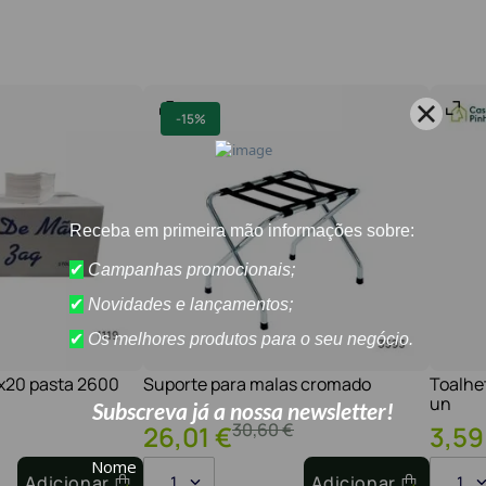
-
15%
1x20 pasta 2600
Suporte para malas cromado
Toalhe
un
30
,
60
€
26
,
01
€
3
,
59
Adicionar
1
Adicionar
1