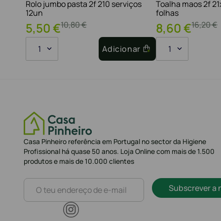
Rolo jumbo pasta 2f 210 serviços
Toalha maos 2f 2
12un
folhas
10
,
80
€
16
,
20
€
5
,
50
€
8
,
60
€
1
Adicionar
1
Casa Pinheiro referência em Portugal no sector da Higiene
Profissional há quase 50 anos. Loja Online com mais de 1.500
produtos e mais de 10.000 clientes
Subscrever a 