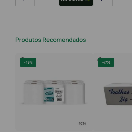
Produtos Recomendados
-
49%
-
47%