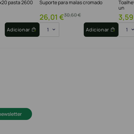
1x20 pasta 2600
Suporte para malas cromado
Toalhe
un
30
,
60
€
26
,
01
€
3
,
59
Adicionar
1
Adicionar
1
newsletter