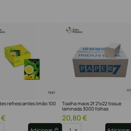
tes refrescantes limão 100
Toalha maos 2f 21x22 tissue
laminada 3000 folhas
€
20
,
80
€
Adicionar
1
Adicionar