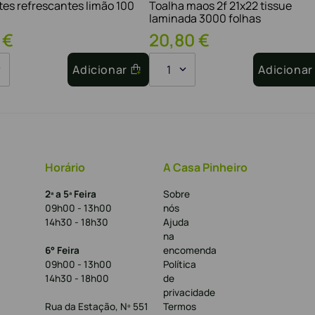
tes refrescantes limão 100
Toalha maos 2f 21x22 tissue
laminada 3000 folhas
€
20
,
80
€
Adicionar
1
Adicionar
Horário
A Casa Pinheiro
2ª a 5ª Feira
Sobre
09h00 - 13h00
nós
14h30 - 18h30
Ajuda
na
6° Feira
encomenda
09h00 - 13h00
Política
14h30 - 18h00
de
privacidade
Rua da Estação, Nº 551
Termos