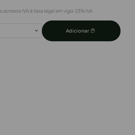
s acresce IVA à taxa legal em vigor 23% IVA
Adicionar