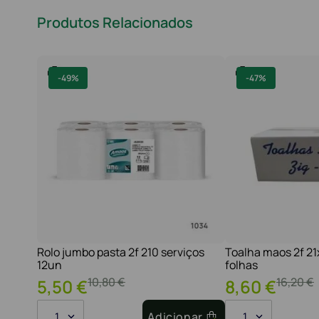
Produtos Relacionados
-
49%
-
47%
Rolo jumbo pasta 2f 210 serviços
Toalha maos 2f 2
12un
folhas
10
,
80
€
16
,
20
€
5
,
50
€
8
,
60
€
1
Adicionar
1