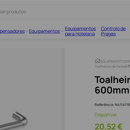
Equipamentos
Controlo de
spensadores
Equipamentos
para Hotelaria
Pragas
EQUIPAMENTOS P
Toalheiros de Parede
T
Toalheir
600mm
Referência
:
N411411
Disponível
20
,
52
€