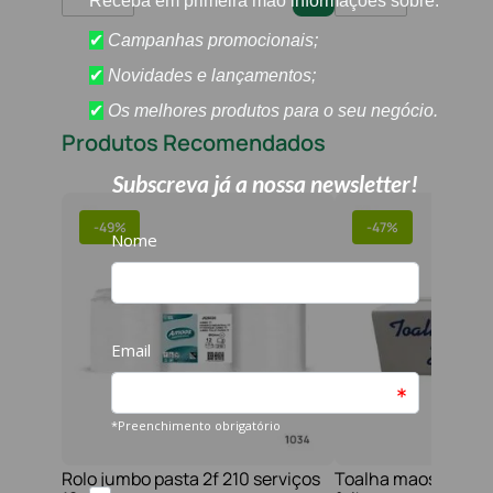
Produtos Recomendados
-
49%
-
47%
Rolo jumbo pasta 2f 210 serviços
Toalha maos 2f 21x