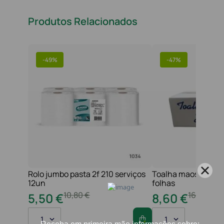
Produtos Relacionados
-
49%
-
47%
Rolo jumbo pasta 2f 210 serviços
Toalha maos 2f 21x
12un
folhas
10
,
80
€
16
,
20
€
5
,
50
€
8
,
60
€
1
1