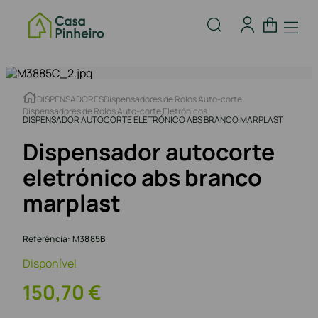
DISPENSADORES
Dispensadores de Rolos Auto-corte
Dispensadores de Rolos Auto-corte Eletrónicos
DISPENSADOR AUTOCORTE ELETRÓNICO ABS BRANCO MARPLAST
Dispensador autocorte
eletrónico abs branco
marplast
Referência
:
M3885B
Disponível
150
,
70
€