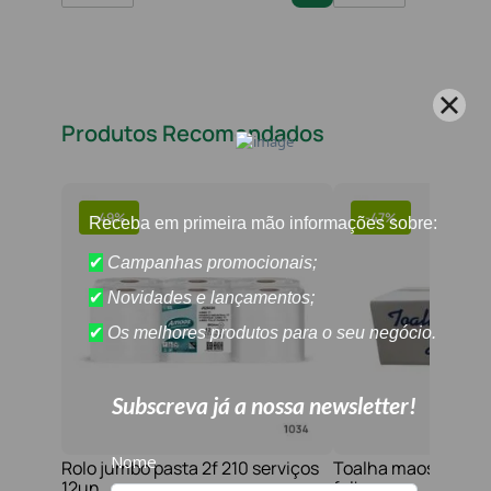
Produtos Recomendados
-
49%
-
47%
Rolo jumbo pasta 2f 210 serviços
Toalha maos 2f 21x
12un
folhas