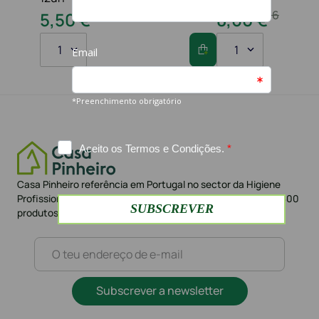
10
,
80
€
16
,
20
€
5
,
50
€
8
,
60
€
1
1
Casa Pinheiro referência em Portugal no sector da Higiene
Profissional há mais de 42 anos. Loja Online com mais de 1.500
produtos e mais de 10.000 clientes
Subscrever a newsletter