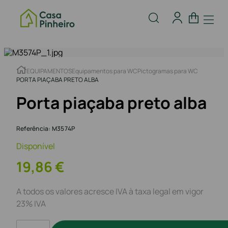
EQUIPAMENTOS
Equipamentos para WC
Pictogramas para WC
PORTA PIAÇABA PRETO ALBA
Porta piaçaba preto alba
Referência
:
M3574P
Disponível
19
,
86
€
A todos os valores acresce IVA à taxa legal em vigor
23% IVA