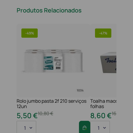
Produtos Relacionados
-
49%
-
47%
Rolo jumbo pasta 2f 210 serviços
Toalha maos 2f 21x
12un
folhas
10
,
80
€
16
,
20
€
5
,
50
€
8
,
60
€
1
1