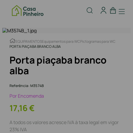
EQUIPAMENTOS
Equipamentos para WC
Pictogramas para WC
PORTA PIAÇABA BRANCO ALBA
Porta piaçaba branco
alba
Referência
:
M3574B
Por Encomenda
17
,
16
€
A todos os valores acresce IVA à taxa legal em vigor
23% IVA