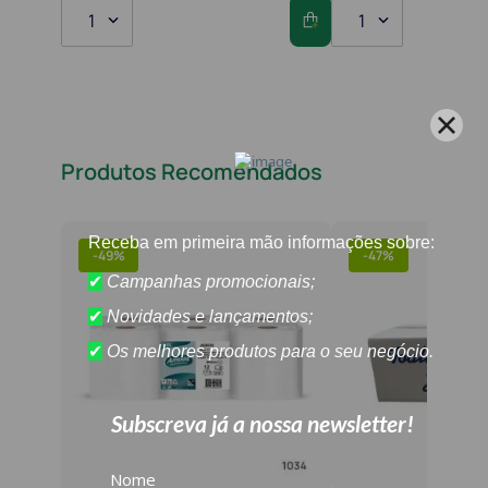
1
1
Produtos Recomendados
-
49%
-
47%