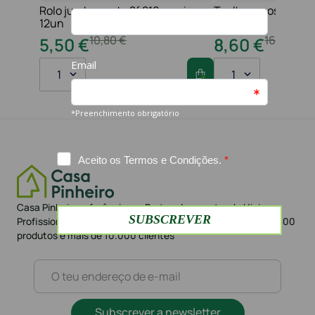
Rolo jumbo pasta 2f 210 serviços
Toalha maos 2f 21x
12un
folhas
10
,
80
€
16
,
20
€
5
,
50
€
8
,
60
€
1
1
Casa Pinheiro referência em Portugal no sector da Higiene
Profissional há mais de 42 anos. Loja Online com mais de 1.500
produtos e mais de 10.000 clientes
Subscrever a newsletter