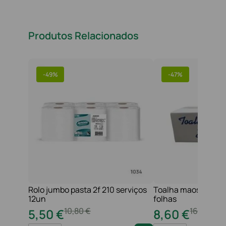
Produtos Relacionados
-
49%
-
47%
Rolo jumbo pasta 2f 210 serviços
Toalha maos 2f 21x
12un
folhas
10
,
80
€
16
,
20
€
5
,
50
€
8
,
60
€