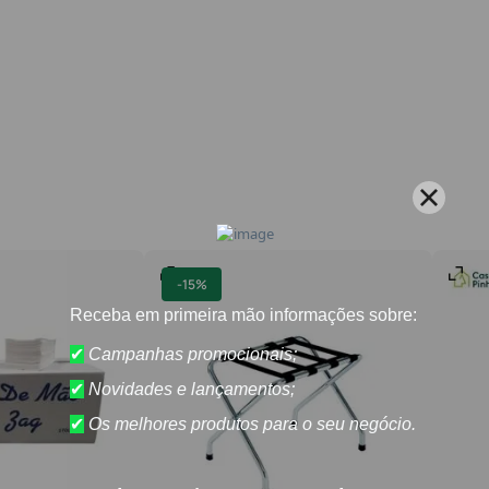
-
15%