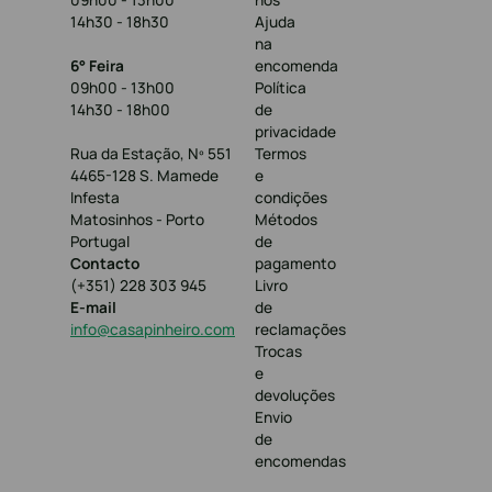
14h30 - 18h30
Ajuda
na
6° Feira
encomenda
09h00 - 13h00
Política
14h30 - 18h00
de
privacidade
Rua da Estação, Nº 551
Termos
4465-128 S. Mamede
e
Infesta
condições
Matosinhos - Porto
Métodos
Portugal
de
Contacto
pagamento
(+351) 228 303 945
Livro
E-mail
de
info@casapinheiro.com
reclamações
Trocas
e
devoluções
Envio
de
encomendas