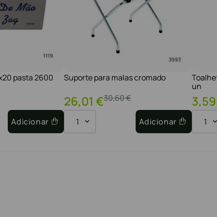
1x20 pasta 2600
Suporte para malas cromado
Toalhe
un
30
,
60
€
26
,
01
€
3
,
59
Adicionar
1
Adicionar
1