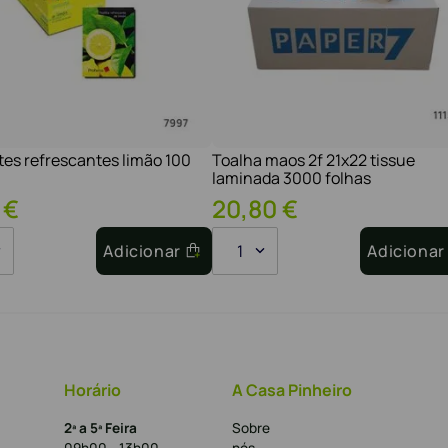
tes refrescantes limão 100
Toalha maos 2f 21x22 tissue
laminada 3000 folhas
€
20
,
80
€
Adicionar
1
Adicionar
Horário
A Casa Pinheiro
2ª a 5ª Feira
Sobre
09h00 - 13h00
nós