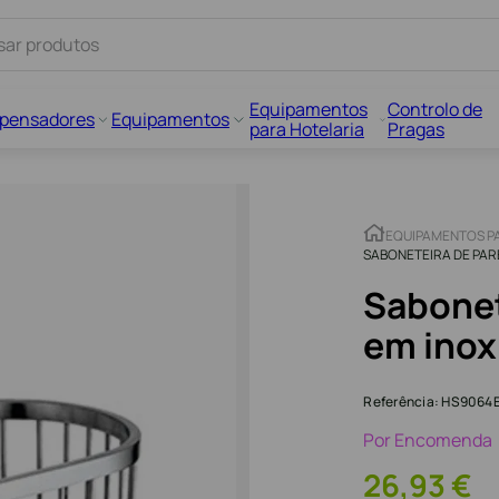
Equipamentos
Controlo de
spensadores
Equipamentos
para Hotelaria
Pragas
EQUIPAMENTOS P
SABONETEIRA DE PA
Sabonet
em inox
Referência
:
HS9064
Por Encomenda
26
,
93
€