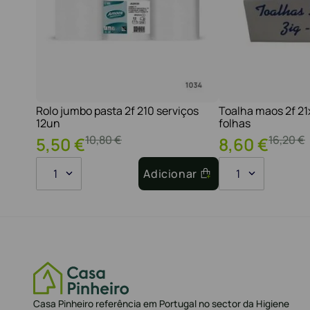
Rolo jumbo pasta 2f 210 serviços
Toalha maos 2f 2
12un
folhas
10
,
80
€
16
,
20
€
5
,
50
€
8
,
60
€
1
Adicionar
1
Casa Pinheiro referência em Portugal no sector da Higiene