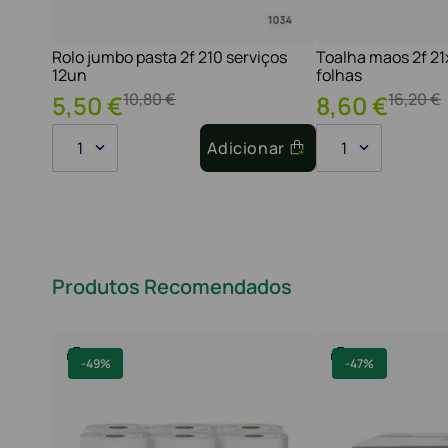
Rolo jumbo pasta 2f 210 serviços
Toalha maos 2f 2
12un
folhas
10
,
80
€
16
,
20
€
5
,
50
€
8
,
60
€
1
Adicionar
1
Produtos Recomendados
-
49%
-
47%