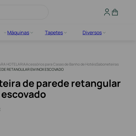
Máquinas
Tapetes
Diversos
ARA HOTELARIA
Acessórios para Casas de Banho de Hotéis
Saboneteiras
REDE RETANGULAR EM INOX ESCOVADO
eira de parede retangular
 escovado
E