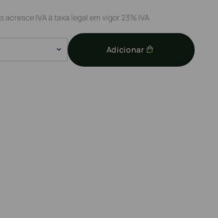
s acresce IVA à taxa legal em vigor 23% IVA
Adicionar