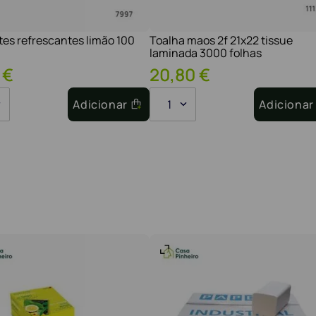
tes refrescantes limão 100
Toalha maos 2f 21x22 tissue
laminada 3000 folhas
€
20
,
80
€
Adicionar
1
Adicionar