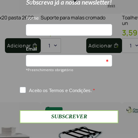
1x20 pasta 2600
Suporte para malas cromado
Toalhe
un
30
,
60
€
26
,
01
€
3
,
59
Adicionar
1
Adicionar
1
-
15%