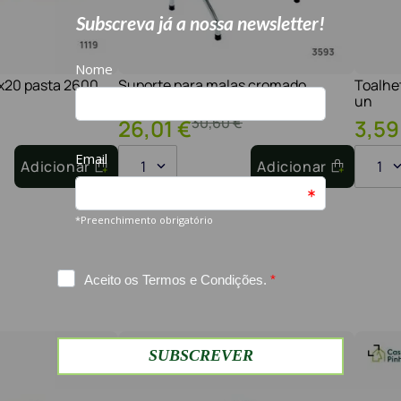
1x20 pasta 2600
Suporte para malas cromado
Toalhe
un
30
,
60
€
26
,
01
€
3
,
59
Adicionar
1
Adicionar
1
-
15%