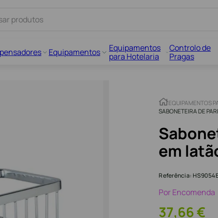
Equipamentos
Controlo de
spensadores
Equipamentos
para Hotelaria
Pragas
EQUIPAMENTOS P
SABONETEIRA DE PA
Sabonet
em latã
Referência
:
HS9054
Por Encomenda
37
,
66
€