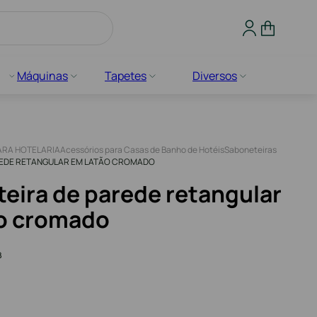
Máquinas
Tapetes
Diversos
ARA HOTELARIA
Acessórios para Casas de Banho de Hotéis
Saboneteiras
REDE RETANGULAR EM LATÃO CROMADO
eira de parede retangular
o cromado
B