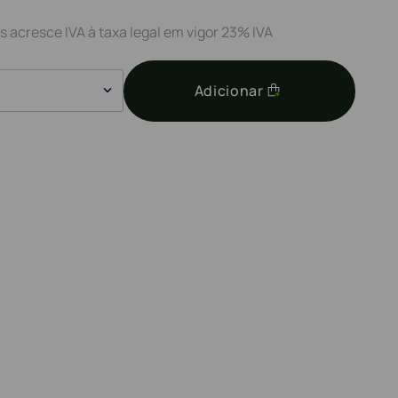
s acresce IVA à taxa legal em vigor 23% IVA
Adicionar