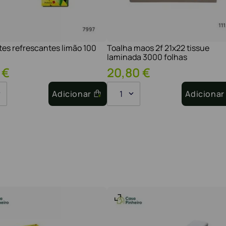
tes refrescantes limão 100
Toalha maos 2f 21x22 tissue
laminada 3000 folhas
€
20
,
80
€
Adicionar
1
Adicionar