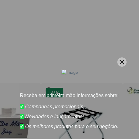
-
15%