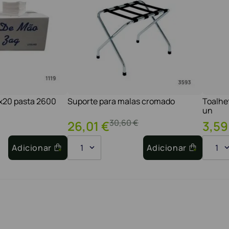
1x20 pasta 2600
Suporte para malas cromado
Toalhe
un
30
,
60
€
26
,
01
€
3
,
59
Adicionar
1
Adicionar
1