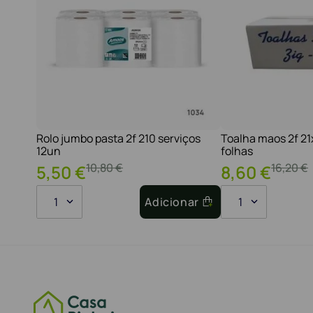
Rolo jumbo pasta 2f 210 serviços
Toalha maos 2f 2
12un
folhas
10
,
80
€
16
,
20
€
5
,
50
€
8
,
60
€
1
Adicionar
1