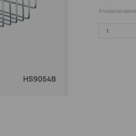
A todos os valore
1