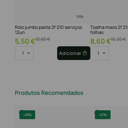
Rolo jumbo pasta 2f 210 serviços
Toalha maos 2f 2
12un
folhas
10
,
80
€
16
,
20
€
5
,
50
€
8
,
60
€
1
Adicionar
1
Produtos Recomendados
-
49%
-
47%