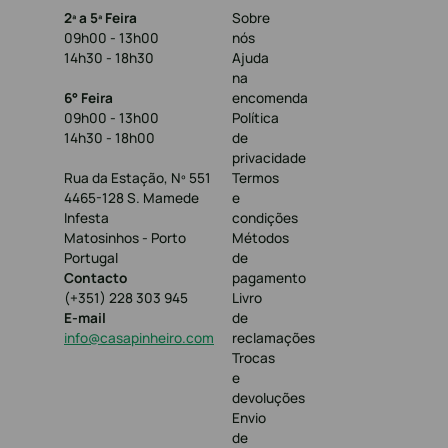
2ª a 5ª Feira
Sobre
09h00 - 13h00
nós
14h30 - 18h30
Ajuda
na
6° Feira
encomenda
09h00 - 13h00
Política
14h30 - 18h00
de
privacidade
Rua da Estação, Nº 551
Termos
4465-128 S. Mamede
e
Infesta
condições
Matosinhos - Porto
Métodos
Portugal
de
Contacto
pagamento
(+351) 228 303 945
Livro
E-mail
de
info@casapinheiro.com
reclamações
Trocas
e
devoluções
Envio
de