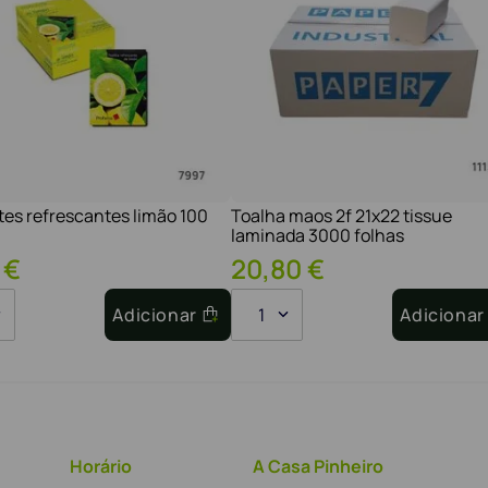
tes refrescantes limão 100
Toalha maos 2f 21x22 tissue
laminada 3000 folhas
€
20
,
80
€
Adicionar
1
Adicionar
Horário
A Casa Pinheiro