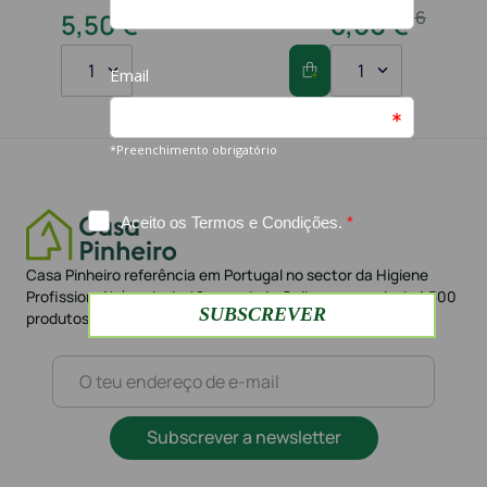
10
,
80
€
16
,
20
€
5
,
50
€
8
,
60
€
1
1
Casa Pinheiro referência em Portugal no sector da Higiene
Profissional há mais de 42 anos. Loja Online com mais de 1.500
produtos e mais de 10.000 clientes
Subscrever a newsletter