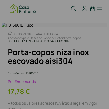
EQUIPAMENTOS PARA HOTELARIA
Acessórios para Casas de Banho de Hotéis
Porta-copos
PORTA-COPOS NIZA INOX ESCOVADO AISI304
Porta-copos niza inox
escovado aisi304
Referência
:
HS16861E
Por Encomenda
17
,
78
€
A todos os valores acresce IVA à taxa legal em vigor
23% IVA