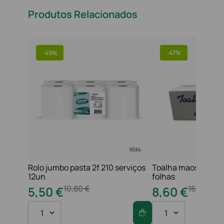
Produtos Relacionados
-
49%
-
47%
Rolo jumbo pasta 2f 210 serviços
Toalha maos 2f 21x
12un
folhas
10
,
80
€
16
,
20
€
5
,
50
€
8
,
60
€
1
1