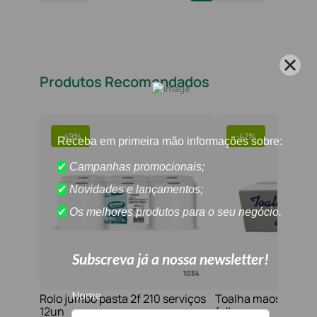
Produtos Recomendados
-
49%
-
47%
Rolo jumbo pasta 2f 210 serviços
Toalha maos 2f 21x
12un
folhas