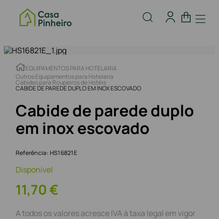
EQUIPAMENTOS PARA HOTELARIA
Outros Equipamentos para Hotelaria
Cabides para Roupeiros de Hotéis
CABIDE DE PAREDE DUPLO EM INOX ESCOVADO
Cabide de parede duplo
em inox escovado
Referência
:
HS16821E
Disponível
11
,
70
€
A todos os valores acresce IVA à taxa legal em vigor