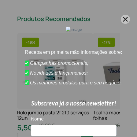
Produtos Recomendados
-
49%
-
47%
Rolo jumbo pasta 2f 210 serviços
Toalha maos 2f 21x
12un
folhas
10
,
80
€
16
,
20
€
5
,
50
€
8
,
60
€