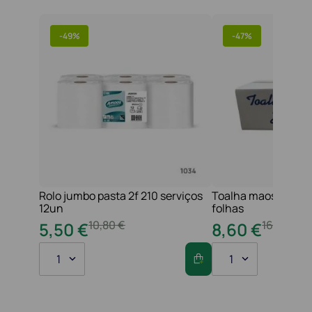
-
49%
-
47%
Rolo jumbo pasta 2f 210 serviços
Toalha maos 2f 21x
12un
folhas
10
,
80
€
16
,
20
€
5
,
50
€
8
,
60
€
1
1