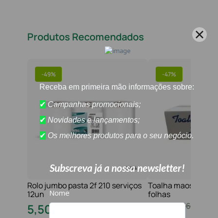
Produtos Recomendados
-
49%
-
47%
Rolo jumbo pasta 2f 210 serviços
Toalha maos 2f 21x
12un
folhas
10
,
80
€
16
,
20
€
5
,
50
€
8
,
60
€