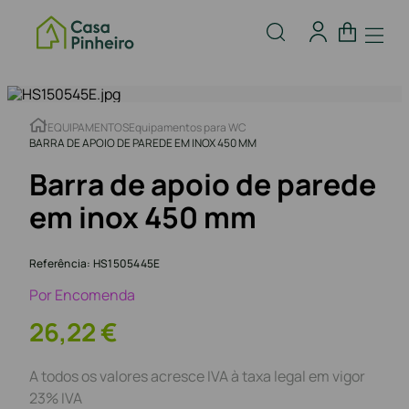
EQUIPAMENTOS
Equipamentos para WC
BARRA DE APOIO DE PAREDE EM INOX 450 MM
Barra de apoio de parede
em inox 450 mm
Referência
:
HS1505445E
Por Encomenda
26
,
22
€
A todos os valores acresce IVA à taxa legal em vigor
23% IVA