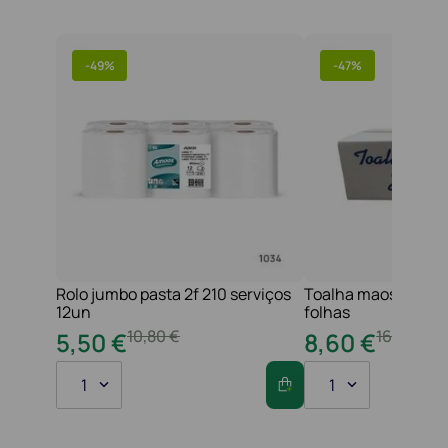
-
49%
-
47%
Rolo jumbo pasta 2f 210 serviços
Toalha maos 2f 21x
12un
folhas
10
,
80
€
16
,
20
€
5
,
50
€
8
,
60
€
1
1