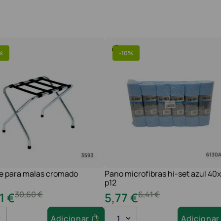
%
-
10%
e para malas cromado
Pano microfibras hi-set azul 40
p12
30
,
60
€
6
,
41
€
1
€
5
,
77
€
Adicionar
1
Adicionar