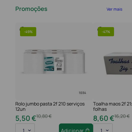
Promoções
Ver mais
-
49%
-
47%
Rolo jumbo pasta 2f 210 serviços
Toalha maos 2f 2
12un
folhas
10
,
80
€
16
,
20
€
5
,
50
€
8
,
60
€
1
Adicionar
1