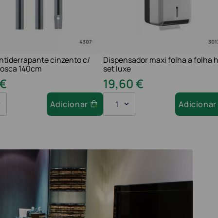
ntiderrapante cinzento c/
Dispensador maxi folha a folha h
 rosca 140cm
set luxe
€
19
,
60
€
Adicionar
1
Adicionar