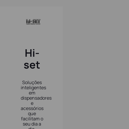
Hi-
set
Soluções
inteligentes
em
dispensadores
e
acessórios
que
facilitam o
seu dia a
dia.