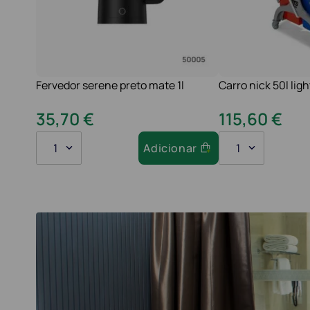
Fervedor serene preto mate 1l
Carro nick 50l ligh
35
,
70
€
115
,
60
€
1
Adicionar
1