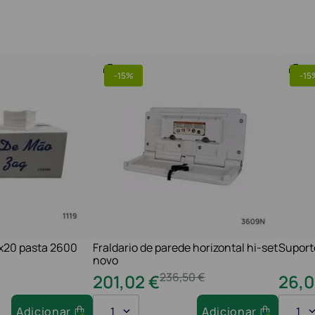
-
15%
-
15
1x20 pasta 2600
Fraldario de parede horizontal hi-set
Suport
novo
236
,
50
€
201
,
02
€
26
,
0
Adicionar
1
Adicionar
1