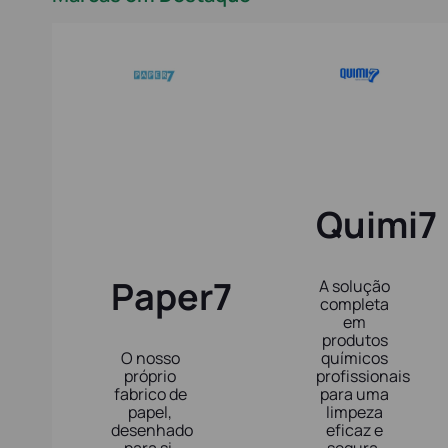
Quimi7
Paper7
A solução
completa
em
produtos
O nosso
químicos
próprio
profissionais
fabrico de
para uma
papel,
limpeza
desenhado
eficaz e
para si.
segura.