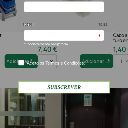
t
Franja algodão nr 60cm
Cabo a
furo e
7
,
40
€
1
,
40
Adicionar
1
Adicionar
1