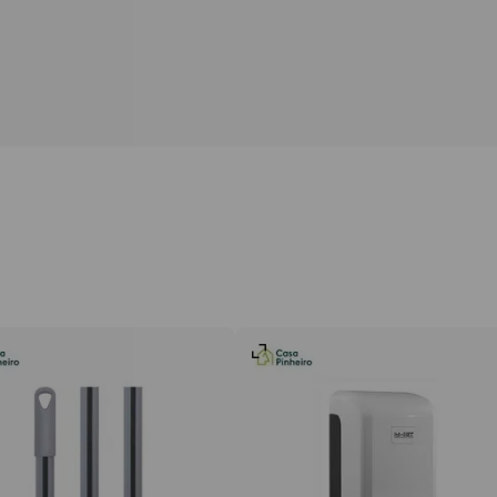
l de limpeza
Esponjas