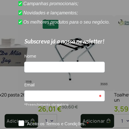
-
15%
1x20 pasta 2600
Suporte para malas cromado
Toalhe
un
30
,
60
€
26
,
01
€
3
,
59
Adicionar
1
Adicionar
1