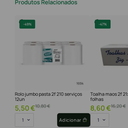
Produtos Relacionados
-
49%
-
47%
Rolo jumbo pasta 2f 210 serviços
Toalha maos 2f 2
12un
folhas
10
,
80
€
16
,
20
€
5
,
50
€
8
,
60
€
1
Adicionar
1