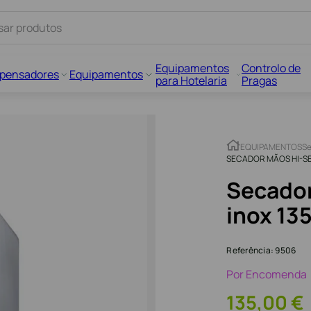
Equipamentos
Controlo de
spensadores
Equipamentos
para Hotelaria
Pragas
EQUIPAMENTOS
Se
SECADOR MÃOS HI-SE
Secador
inox 13
Referência
:
9506
Por Encomenda
135
,
00
€