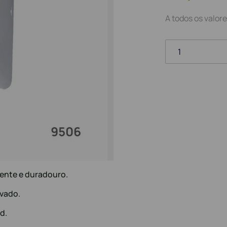
A todos os valore
1
tente e duradouro.
vado.
d.