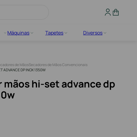
Máquinas
Tapetes
Diversos
cadores de Mãos
Secadores de Mãos Convencionais
T ADVANCE DP INOX 1350W
 mãos hi-set advance dp
50w