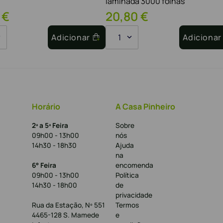
laminada 3000 folhas
€
20
,
80
€
Adicionar
1
Adicionar
Horário
A Casa Pinheiro
2ª a 5ª Feira
Sobre
09h00 - 13h00
nós
14h30 - 18h30
Ajuda
na
6° Feira
encomenda
09h00 - 13h00
Política
14h30 - 18h00
de
privacidade
Rua da Estação, Nº 551
Termos
4465-128 S. Mamede
e