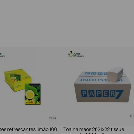
tes refrescantes limão 100
Toalha maos 2f 21x22 tissue