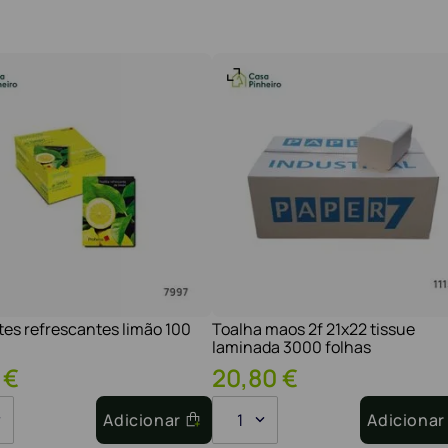
tes refrescantes limão 100
Toalha maos 2f 21x22 tissue
laminada 3000 folhas
€
20
,
80
€
Adicionar
1
Adicionar