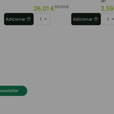
un
30
,
60
€
26
,
01
€
3
,
59
Adicionar
1
Adicionar
1
newsletter