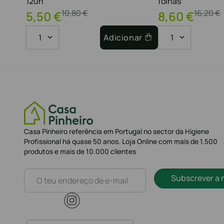
12un
folhas
10
,
80
€
16
,
20
€
5
,
50
€
8
,
60
€
1
Adicionar
1
Casa Pinheiro referência em Portugal no sector da Higiene
Profissional há quase 50 anos. Loja Online com mais de 1.500
produtos e mais de 10.000 clientes
Subscrever a 