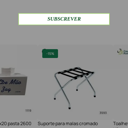
-
15%
1x20 pasta 2600
Suporte para malas cromado
Toalhe