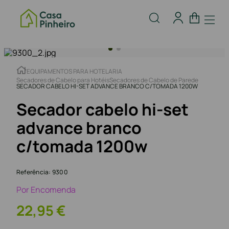
EQUIPAMENTOS PARA HOTELARIA
Secadores de Cabelo para Hotéis
Secadores de Cabelo de Parede
SECADOR CABELO HI-SET ADVANCE BRANCO C/TOMADA 1200W
Secador cabelo hi-set
advance branco
c/tomada 1200w
Referência
:
9300
Por Encomenda
22
,
95
€