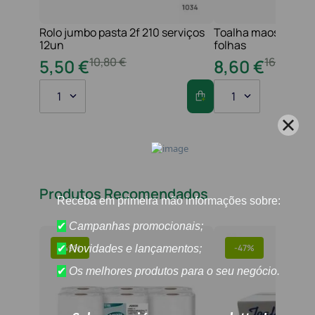
Rolo jumbo pasta 2f 210 serviços
Toalha maos 2f 21x
12un
folhas
10
,
80
€
16
,
20
€
5
,
50
€
8
,
60
€
1
1
Produtos Recomendados
-
49%
-
47%