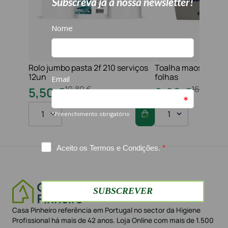
Rolo jumbo pasta 2f 210 serviços
Toalha maos 2f 21x
12un
folhas
10
,
80
€
16
,
20
€
5
,
50
€
8
,
60
€
1
1
Casa Pinheiro referência em Portugal no sector da Higiene
Profissional há mais de 42 anos. Loja Online com mais de 1.500