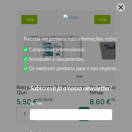
-
49%
-
47%
Rolo jumbo pasta 2f 210 serviços
Toalha maos 2f 21x
12un
folhas
10
,
80
€
16
,
20
€
5
,
50
€
8
,
60
€
1
1