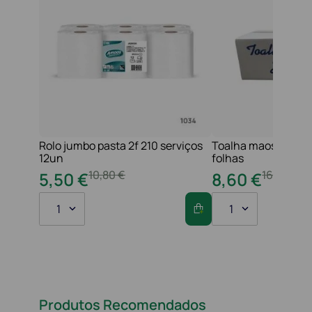
Rolo jumbo pasta 2f 210 serviços
Toalha maos 2f 21x
12un
folhas
10
,
80
€
16
,
20
€
5
,
50
€
8
,
60
€
1
1
Produtos Recomendados