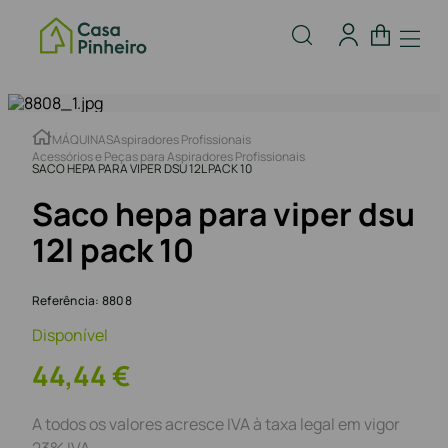
MÁQUINAS
Aspiradores Profissionais
Acessórios e Peças para Aspiradores Profissionais
SACO HEPA PARA VIPER DSU 12L PACK 10
Saco hepa para viper dsu
12l pack 10
Referência
:
8808
Disponível
44
,
44
€
A todos os valores acresce IVA à taxa legal em vigor
23% IVA