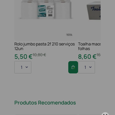
Rolo jumbo pasta 2f 210 serviços
Toalha maos 2f 21x
12un
folhas
10
,
80
€
16
,
20
€
5
,
50
€
8
,
60
€
1
1
Produtos Recomendados