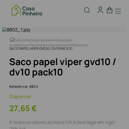
MÁQUINAS
Aspiradores Profissionais
Acessórios e Peças para Aspiradores Profissionais
SACO PAPEL VIPER GVD10 / DV10 PACK10
Saco papel viper gvd10 /
dv10 pack10
Referência
:
8802
Disponível
27
,
65
€
A todos os valores acresce IVA à taxa legal em vigor
23% IVA