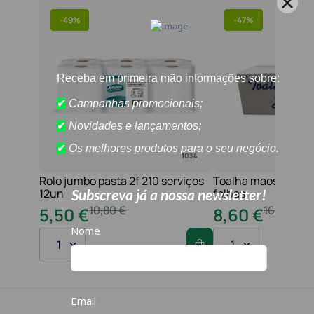
-
49%
-
47%
Rolo jumbo pasta 2f 210 serviços
Toalha maos 2f 21x
12un
folhas
10
,
80
€
16
,
20
€
5
,
50
€
8
,
60
€
1
1