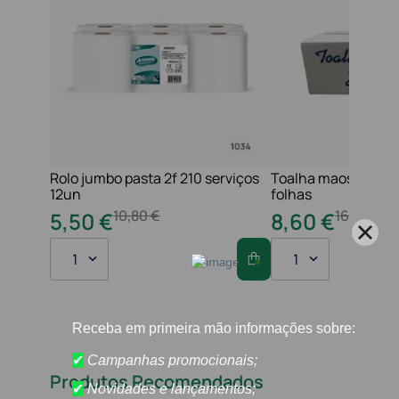
Rolo jumbo pasta 2f 210 serviços
Toalha maos 2f 21x
12un
folhas
10
,
80
€
16
,
20
€
5
,
50
€
8
,
60
€
1
1
Produtos Recomendados