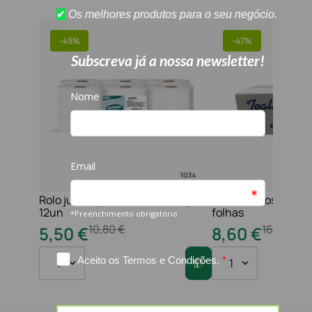
-
49%
-
47%
Rolo jumbo pasta 2f 210 serviços
Toalha maos 2f 21x
12un
folhas
10
,
80
€
16
,
20
€
5
,
50
€
8
,
60
€
1
1