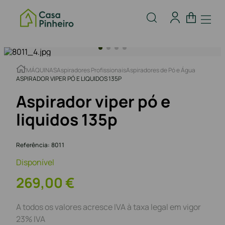
MÁQUINAS
Aspiradores Profissionais
Aspiradores de Pó e Água
ASPIRADOR VIPER PÓ E LIQUIDOS 135P
Aspirador viper pó e
liquidos 135p
Referência
:
8011
Disponível
269
,
00
€
A todos os valores acresce IVA à taxa legal em vigor
23% IVA