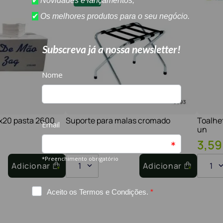
1x20 pasta 2600
Suporte para malas cromado
Toalhe
un
30
,
60
€
26
,
01
€
3
,
59
Adicionar
1
Adicionar
1