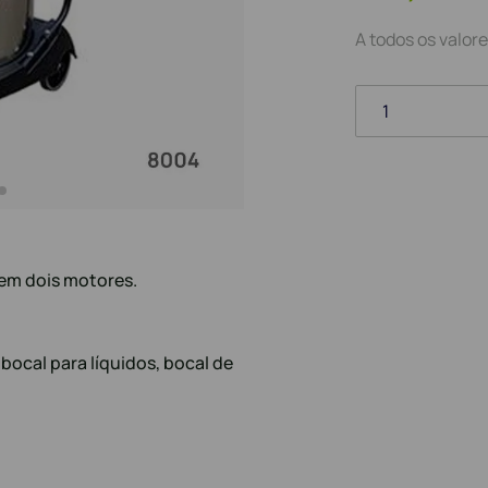
A todos os valore
1
tem dois motores.
bocal para líquidos, bocal de