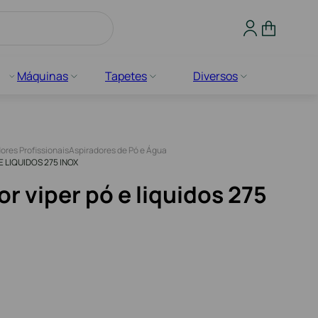
Máquinas
Tapetes
Diversos
ores Profissionais
Aspiradores de Pó e Água
E LIQUIDOS 275 INOX
r viper pó e liquidos 275