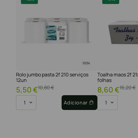
Rolo jumbo pasta 2f 210 serviços
Toalha maos 2f 2
12un
folhas
10
,
80
€
16
,
20
€
5
,
50
€
8
,
60
€
1
Adicionar
1