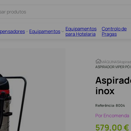
Equipamentos
Controlo de
spensadores
Equipamentos
para Hotelaria
Pragas
MÁQUINAS
Aspirad
ASPIRADOR VIPER PÓ 
Aspirado
inox
Referência
:
8004
Por Encomenda
579
,
00
€