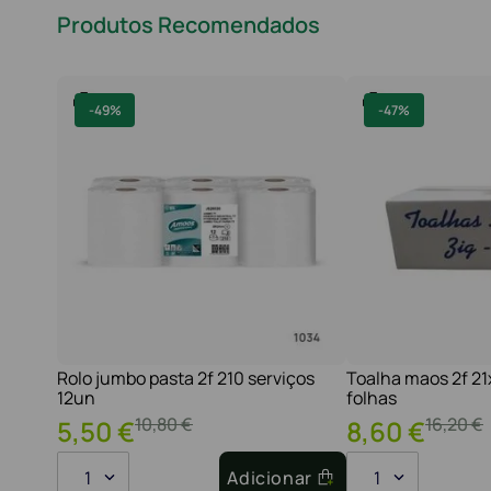
Produtos Recomendados
-
49%
-
47%
Rolo jumbo pasta 2f 210 serviços
Toalha maos 2f 2
12un
folhas
10
,
80
€
16
,
20
€
5
,
50
€
8
,
60
€
1
Adicionar
1