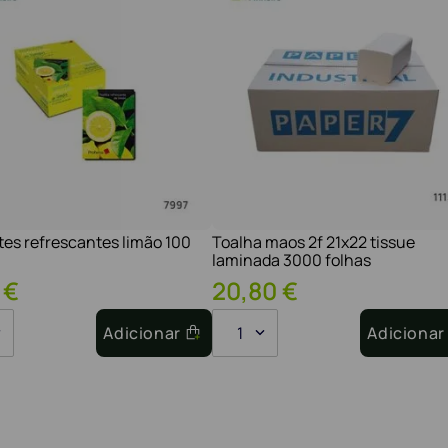
tes refrescantes limão 100
Toalha maos 2f 21x22 tissue
laminada 3000 folhas
€
20
,
80
€
Adicionar
1
Adicionar