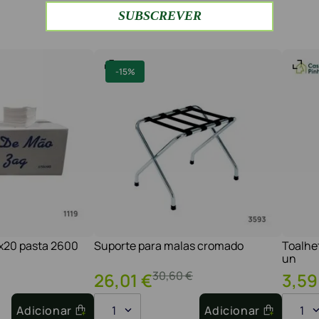
-
15%
1x20 pasta 2600
Suporte para malas cromado
Toalhe
un
30
,
60
€
26
,
01
€
3
,
59
Adicionar
1
Adicionar
1