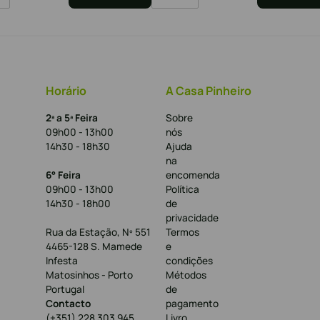
Horário
A Casa Pinheiro
2ª a 5ª Feira
Sobre
09h00 - 13h00
nós
14h30 - 18h30
Ajuda
na
6° Feira
encomenda
09h00 - 13h00
Política
14h30 - 18h00
de
privacidade
Rua da Estação, Nº 551
Termos
4465-128 S. Mamede
e
Infesta
condições
Matosinhos - Porto
Métodos
Portugal
de
Contacto
pagamento
(+351) 228 303 945
Livro