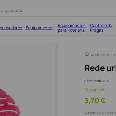
Equipamentos
Controlo de
spensadores
Equipamentos
para Hotelaria
Pragas
Químicos
Casas d
Rede uri
Referência
:
7977
Disponível
3
,
70
€
A todos os valore