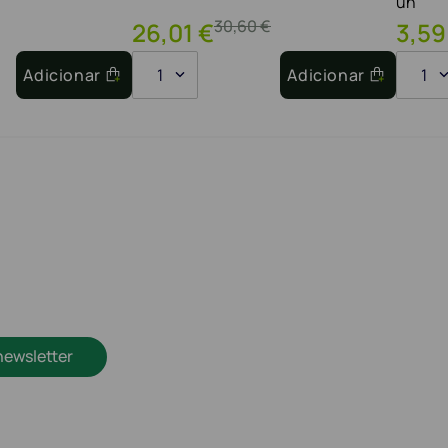
un
30
,
60
€
26
,
01
€
3
,
59
Adicionar
1
Adicionar
1
newsletter