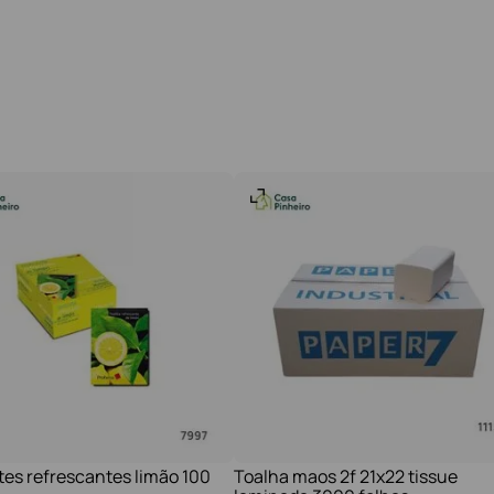
tes refrescantes limão 100
Toalha maos 2f 21x22 tissue