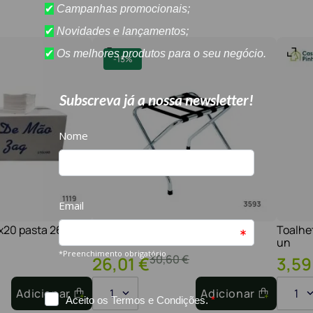
-
15%
1x20 pasta 2600
Suporte para malas cromado
Toalhe
un
30
,
60
€
26
,
01
€
3
,
59
Adicionar
1
Adicionar
1