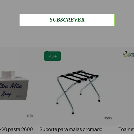
-
15%
1x20 pasta 2600
Suporte para malas cromado
Toalhe