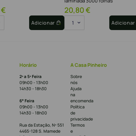
laminada 3000 folhas
€
20
,
80
€
Adicionar
1
Adicionar
Horário
A Casa Pinheiro
2ª a 5ª Feira
Sobre
09h00 - 13h00
nós
14h30 - 18h30
Ajuda
na
6° Feira
encomenda
09h00 - 13h00
Política
14h30 - 18h00
de
privacidade
Rua da Estação, Nº 551
Termos
4465-128 S. Mamede
e