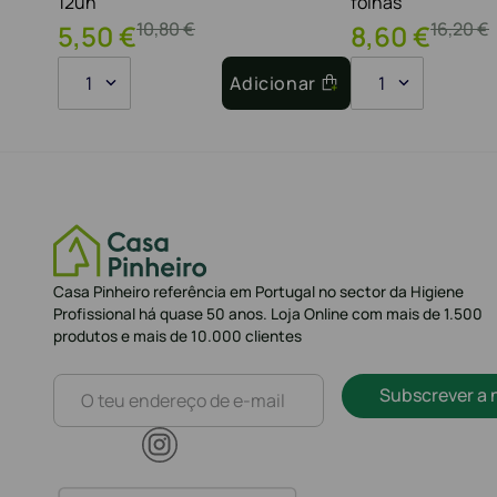
12un
folhas
10
,
80
€
16
,
20
€
5
,
50
€
8
,
60
€
1
Adicionar
1
Casa Pinheiro referência em Portugal no sector da Higiene
Profissional há quase 50 anos. Loja Online com mais de 1.500
produtos e mais de 10.000 clientes
Subscrever a 