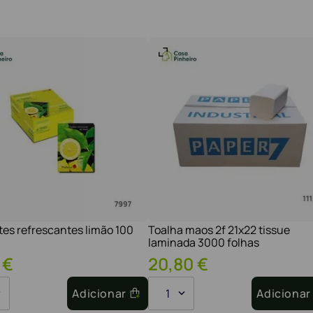
tes refrescantes limão 100
Toalha maos 2f 21x22 tissue
laminada 3000 folhas
€
20
,
80
€
Adicionar
1
Adicionar