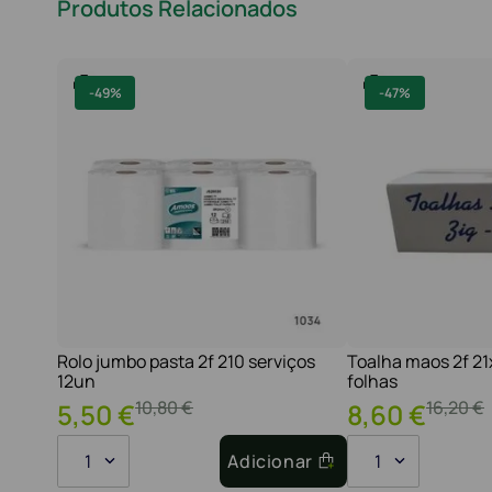
Produtos Relacionados
-
49%
-
47%
Rolo jumbo pasta 2f 210 serviços
Toalha maos 2f 2
12un
folhas
10
,
80
€
16
,
20
€
5
,
50
€
8
,
60
€
1
Adicionar
1