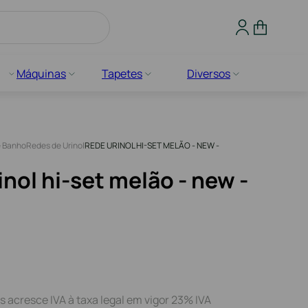
Máquinas
Tapetes
Diversos
e Banho
Redes de Urinol
REDE URINOL HI-SET MELÃO - NEW -
nol hi-set melão - new -
s acresce IVA à taxa legal em vigor 23% IVA