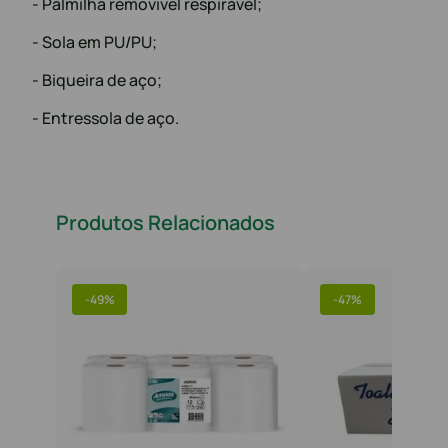
- Palmilha removível respirável;
- Sola em PU/PU;
- Biqueira de aço;
- Entressola de aço.
Produtos Relacionados
-
49%
-
47%