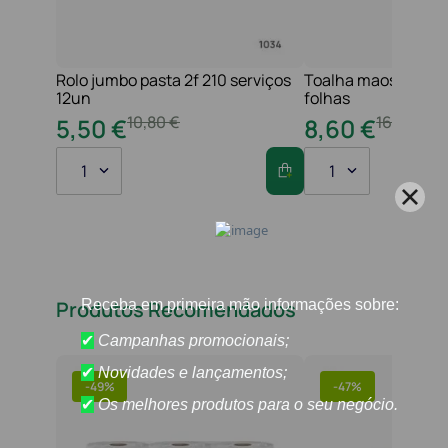
Rolo jumbo pasta 2f 210 serviços
Toalha maos 2f 21x
12un
folhas
10
,
80
€
16
,
20
€
5
,
50
€
8
,
60
€
1
1
Produtos Recomendados
-
49%
-
47%