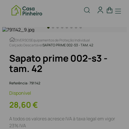
DIVERSOS
Equipamentos de Proteção Individual
Calçado Descartável
SAPATO PRIME 002-S3 - TAM. 42
Sapato prime 002-s3 -
tam. 42
Referência
:
791142
Disponível
28
,
60
€
A todos os valores acresce IVA à taxa legal em vigor
23% IVA