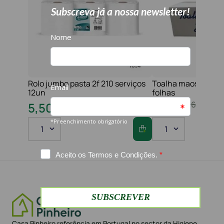
Rolo jumbo pasta 2f 210 serviços
Toalha maos 2f 21x
12un
folhas
10
,
80
€
16
,
20
€
5
,
50
€
8
,
60
€
1
1
Casa Pinheiro referência em Portugal no sector da Higiene