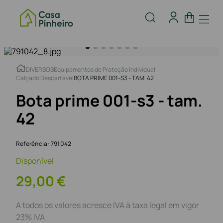
DIVERSOS
Equipamentos de Proteção Individual
Calçado Descartável
BOTA PRIME 001-S3 - TAM. 42
Bota prime 001-s3 - tam.
42
Referência
:
791042
Disponível
29
,
00
€
A todos os valores acresce IVA à taxa legal em vigor
23% IVA