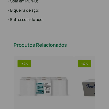
- Sola em PU/PU;
- Biqueira de aço;
- Entressola de aço.
Produtos Relacionados
-
49%
-
47%