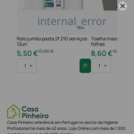
Rolo jumbo pasta 2f 210 serviços
Toalha maos 2f 21x
12un
folhas
10
,
80
€
16
,
20
€
5
,
50
€
8
,
60
€
1
1
Casa Pinheiro referência em Portugal no sector da Higiene
Profissional há mais de 42 anos. Loja Online com mais de 1.500