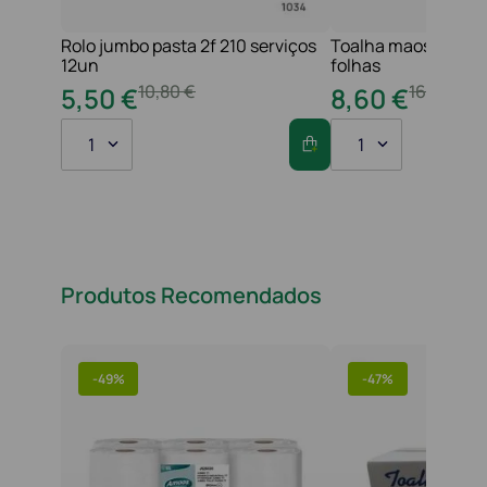
Rolo jumbo pasta 2f 210 serviços
Toalha maos 2f 21x
12un
folhas
10
,
80
€
16
,
20
€
5
,
50
€
8
,
60
€
1
1
Produtos Recomendados
-
49%
-
47%