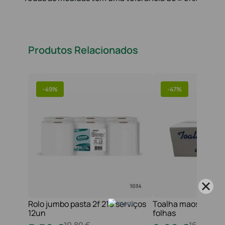
Produtos Relacionados
-
49%
-
47%
Rolo jumbo pasta 2f 210 serviços
Toalha maos 2f 21x
12un
folhas
10
,
80
€
16
,
20
€