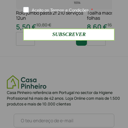
Rolo jumbo pasta 2f 210 serviços
Toalha maos 2f 21x
12un
folhas
10
,
80
€
16
,
20
€
5
,
50
€
8
,
60
€
1
1
Casa Pinheiro referência em Portugal no sector da Higiene
Profissional há mais de 42 anos. Loja Online com mais de 1.500
produtos e mais de 10.000 clientes