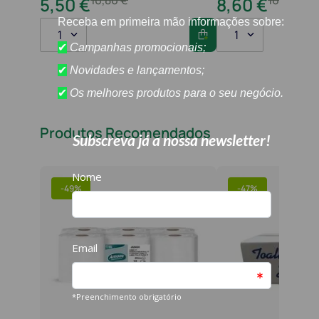
5
,
50
€
8
,
60
€
1
1
Produtos Recomendados
-
49%
-
47%