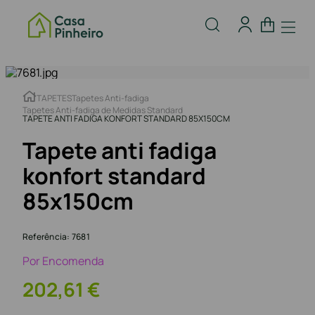
TAPETES
Tapetes Anti-fadiga
Tapetes Anti-fadiga de Medidas Standard
TAPETE ANTI FADIGA KONFORT STANDARD 85X150CM
Tapete anti fadiga
konfort standard
85x150cm
Referência
:
7681
Por Encomenda
202
,
61
€