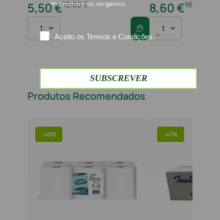
10
,
80
€
16
,
20
€
5
,
50
€
8
,
60
€
1
1
Produtos Recomendados
-
49%
-
47%