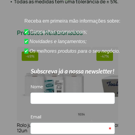
• Todas as medidas tem uma tolerância de ± 5%.
Produtos Relacionados
-
49%
-
47%
Rolo jumbo pasta 2f 210 serviços
Toalha maos 2f 21x
12un
folhas