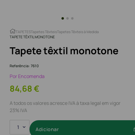
TAPETES
Tapetes Têxteis
Tapetes Têxteis à Medida
TAPETE TÊXTIL MONOTONE
Tapete têxtil monotone
Referência
:
7610
Por Encomenda
84
,
68
€
A todos os valores acresce IVA à taxa legal em vigor
23% IVA
1
Adicionar