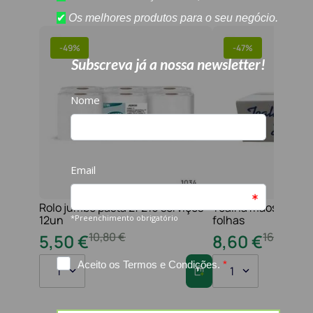
-
49%
-
47%
Rolo jumbo pasta 2f 210 serviços
Toalha maos 2f 21x
12un
folhas
10
,
80
€
16
,
20
€
5
,
50
€
8
,
60
€
1
1