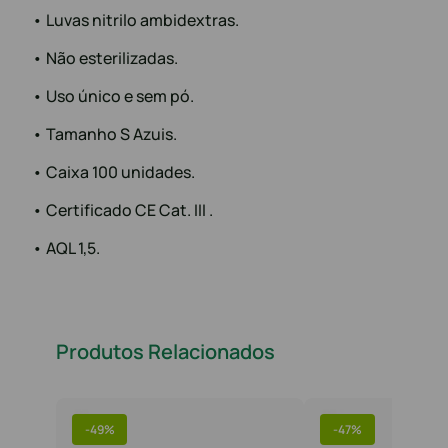
• Luvas nitrilo ambidextras.
• Não esterilizadas.
• Uso único e sem pó.
• Tamanho S Azuis.
• Caixa 100 unidades.
• Certificado CE Cat. III .
• AQL 1,5.
Produtos Relacionados
-
49%
-
47%