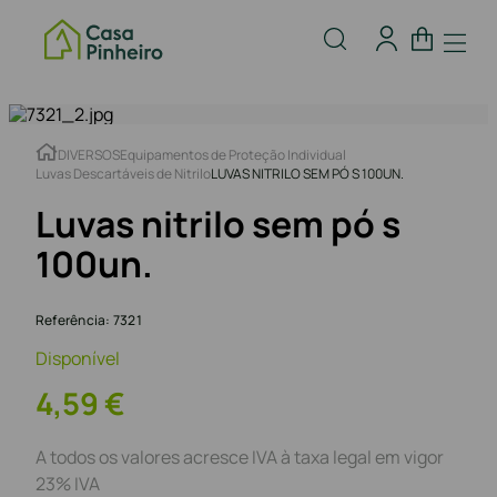
DIVERSOS
Equipamentos de Proteção Individual
Luvas Descartáveis de Nitrilo
LUVAS NITRILO SEM PÓ S 100UN.
Luvas nitrilo sem pó s
100un.
Referência
:
7321
Disponível
4
,
59
€
A todos os valores acresce IVA à taxa legal em vigor
23% IVA