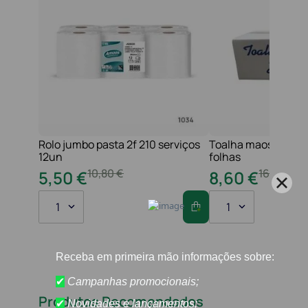
Rolo jumbo pasta 2f 210 serviços
Toalha maos 2f 21x
12un
folhas
10
,
80
€
16
,
20
€
5
,
50
€
8
,
60
€
1
1
Produtos Recomendados