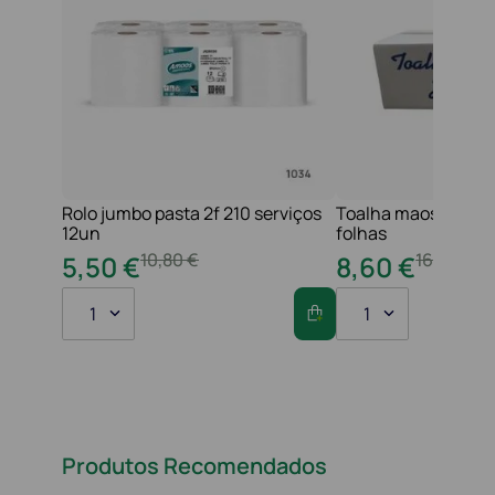
Rolo jumbo pasta 2f 210 serviços
Toalha maos 2f 21x
12un
folhas
10
,
80
€
16
,
20
€
5
,
50
€
8
,
60
€
1
1
Produtos Recomendados