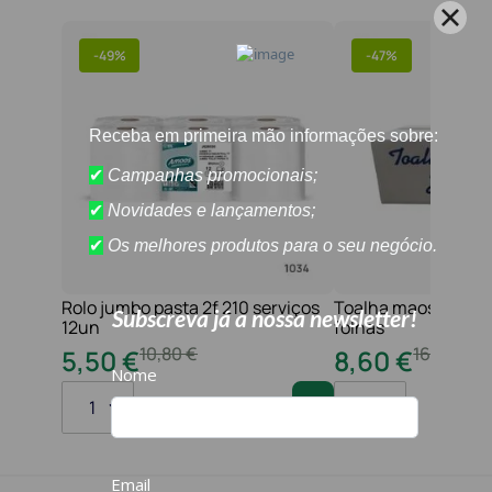
-
49%
-
47%
Rolo jumbo pasta 2f 210 serviços
Toalha maos 2f 21x
12un
folhas
10
,
80
€
16
,
20
€
5
,
50
€
8
,
60
€
1
1