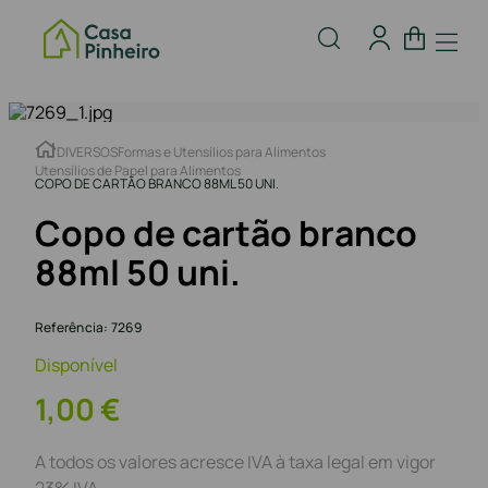
DIVERSOS
Formas e Utensílios para Alimentos
Utensílios de Papel para Alimentos
COPO DE CARTÃO BRANCO 88ML 50 UNI.
Copo de cartão branco
88ml 50 uni.
Referência
:
7269
Disponível
1
,
00
€
A todos os valores acresce IVA à taxa legal em vigor
23% IVA