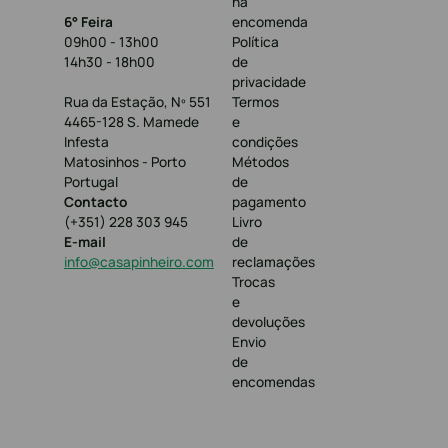
na
6° Feira
encomenda
09h00 - 13h00
Política
14h30 - 18h00
de
privacidade
Rua da Estação, Nº 551
Termos
4465-128 S. Mamede
e
Infesta
condições
Matosinhos - Porto
Métodos
Portugal
de
Contacto
pagamento
(+351) 228 303 945
Livro
E-mail
de
info@casapinheiro.com
reclamações
Trocas
e
devoluções
Envio
de
encomendas