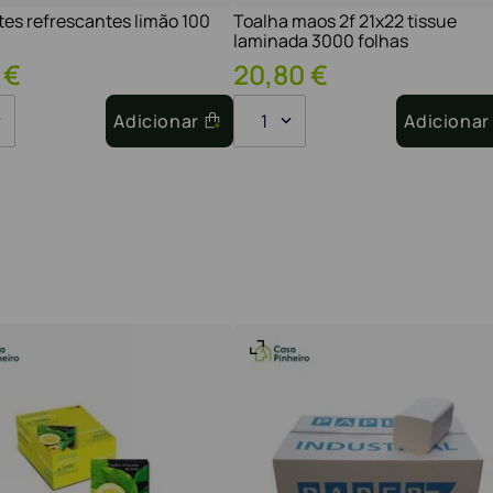
tes refrescantes limão 100
Toalha maos 2f 21x22 tissue
laminada 3000 folhas
€
20
,
80
€
Adicionar
1
Adicionar