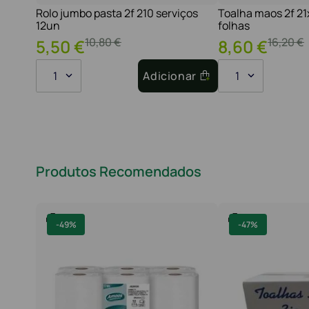
Rolo jumbo pasta 2f 210 serviços
Toalha maos 2f 2
12un
folhas
10
,
80
€
16
,
20
€
5
,
50
€
8
,
60
€
1
Adicionar
1
Produtos Recomendados
-
49%
-
47%