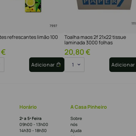
tes refrescantes limão 100
Toalha maos 2f 21x22 tissue
laminada 3000 folhas
€
20
,
80
€
Adicionar
1
Adicionar
Horário
A Casa Pinheiro
2ª a 5ª Feira
Sobre
09h00 - 13h00
nós
14h30 - 18h30
Ajuda