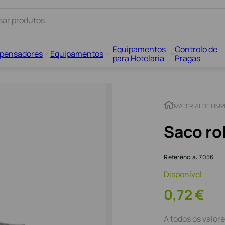
Equipamentos
Controlo de
spensadores
Equipamentos
para Hotelaria
Pragas
MATERIAL DE LIM
Saco ro
Referência
:
7056
Disponível
0
,
72
€
A todos os valore