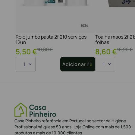
Rolo jumbo pasta 2f 210 serviços
Toalha maos 2f 2
12un
folhas
10
,
80
€
16
,
20
€
5
,
50
€
8
,
60
€
1
Adicionar
1
Casa Pinheiro referência em Portugal no sector da Higiene
Profissional há quase 50 anos. Loja Online com mais de 1.500
produtos e mais de 10.000 clientes