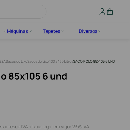
Máquinas
Tapetes
Diversos
PEZA
Sacos do Lixo
Sacos do Lixo 100 a 150 Litros
SACO ROLO 85X105 6 UND
lo 85x105 6 und
s acresce IVA à taxa legal em vigor 23% IVA