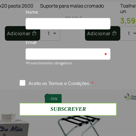
1x20 pasta 2600
Suporte para malas cromado
Toalhe
un
30
,
60
€
26
,
01
€
3
,
59
Adicionar
1
Adicionar
1
-
15%