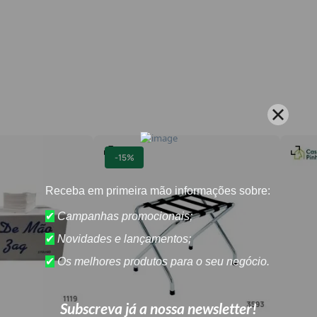
-
15%