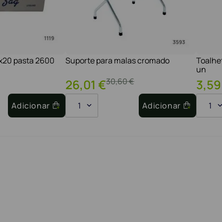
1x20 pasta 2600
Suporte para malas cromado
Toalhe
un
30
,
60
€
26
,
01
€
3
,
59
Adicionar
1
Adicionar
1