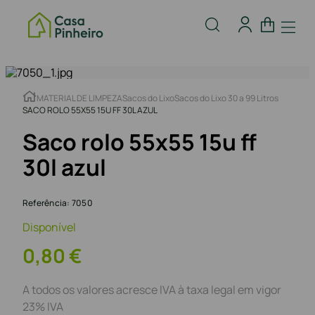
MATERIAL DE LIMPEZA
Sacos do Lixo
Sacos do Lixo 30 a 99 Litros
SACO ROLO 55X55 15U FF 30L AZUL
Saco rolo 55x55 15u ff
30l azul
Referência
:
7050
Disponível
0
,
80
€
A todos os valores acresce IVA à taxa legal em vigor
23% IVA