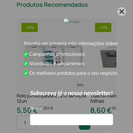
Produtos Recomendados
-
49%
-
47%
Rolo jumbo pasta 2f 210 serviços
Toalha maos 2f 21x
12un
folhas
10
,
80
€
16
,
20
€
5
,
50
€
8
,
60
€
1
1