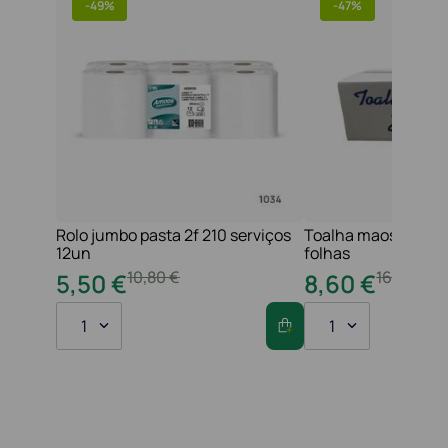
-
49%
-
47%
Rolo jumbo pasta 2f 210 serviços
Toalha maos 2f 21x
12un
folhas
10
,
80
€
16
,
20
€
5
,
50
€
8
,
60
€
1
1